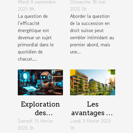
Mardi 9 septembre
énergétique :
Dimanche 18 mai
comprendre
2025 8h
2025 0h
astuces pour
et planifier
La question de
Aborder la question
réduire votre
sa succession
l’efficacité
de la succession en
facture
en droit
énergétique est
droit suisse peut
suisse
devenue un sujet
sembler intimidant au
primordial dans le
premier abord, mais
quotidien de
une...
chacun....
Exploration
Les
des
avantages de
Samedi 15 février
avantages
Lundi 3 février 2025
l'intégration
2025 1h
1h
des chatbots
de