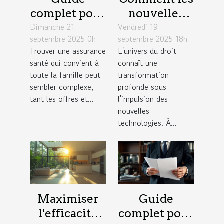
complet pour
nouvelles
Dimanche 21
choisir une
Vendredi 19
technologies
septembre 2025 0h
septembre 2025 18h
assurance
redéfinissent
Trouver une assurance
L'univers du droit
santé adaptée
la pratique
santé qui convient à
connaît une
aux familles
du droit ?
toute la famille peut
transformation
sembler complexe,
profonde sous
tant les offres et...
l'impulsion des
nouvelles
technologies. À...
Maximiser
Guide
l'efficacité
complet pour