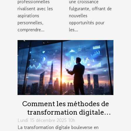
professionnelles
une croissance
commerce
rivalisent avec les
fulgurante, offrant de
aspirations
nouvelles
électronique
personnelles,
opportunités pour
?
comprendre...
les...
Comment les méthodes de
transformation digitale
Lundi 15 décembre 2025 10h
influencent-elles la
La transformation digitale bouleverse en
productivité?