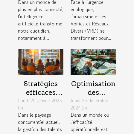
Dans un monde de
Face à l'urgence
basés sur
technologies
plus en plus connecté,
écologique,
l'intelligence
durables en
l'intelligence
l'urbanisme et les
artificielle
urbanisme et
artificielle transforme
Voiries et Réseaux
notre quotidien,
Divers (VRD) se
VRD
notamment à...
transforment pour...
Stratégies
Optimisation
efficaces
des
Lundi 20 janvier 2025
pour une
Jeudi 26 décembre
processus de
0h
2024 2h
gestion des
paie en
Dans le paysage
Dans un monde où
talents
fonction des
concurrentiel actuel,
l'efficacité
durable en
conventions
la gestion des talents
opérationnelle est