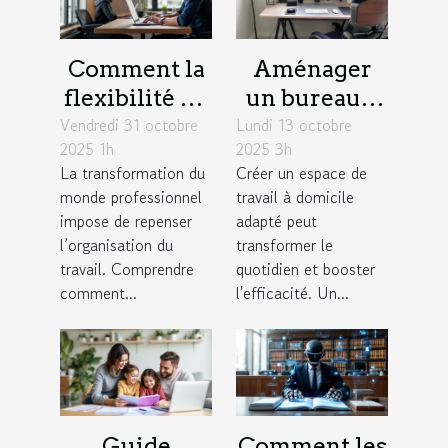
Comment la
Aménager
flexibilité du
un bureau à
Vendredi 31 octobre
travail
Lundi 13 octobre
domicile :
2025 1h
2025 3h
influence la
astuces pour
La transformation du
Créer un espace de
productivité
combiner
monde professionnel
travail à domicile
des équipes ?
confort et
impose de repenser
adapté peut
productivité
l’organisation du
transformer le
travail. Comprendre
quotidien et booster
comment...
l'efficacité. Un...
Guide
Comment les