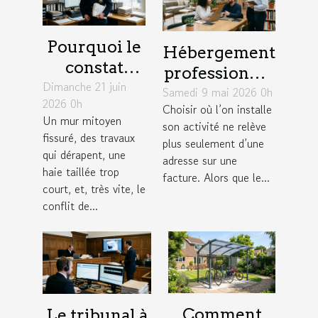
Pourquoi le
Hébergement
constat
professionnel
Dimanche 21 juin
d’huissier
Samedi 9 mai 2026 0h
: un levier
2026 0h
change la
Choisir où l’on installe
insoupçonné
Un mur mitoyen
son activité ne relève
donne dans
pour élargir
fissuré, des travaux
plus seulement d’une
un litige
son réseau
qui dérapent, une
adresse sur une
entre
haie taillée trop
facture. Alors que le...
court, et, très vite, le
voisins
conflit de...
Comment
Le tribunal à