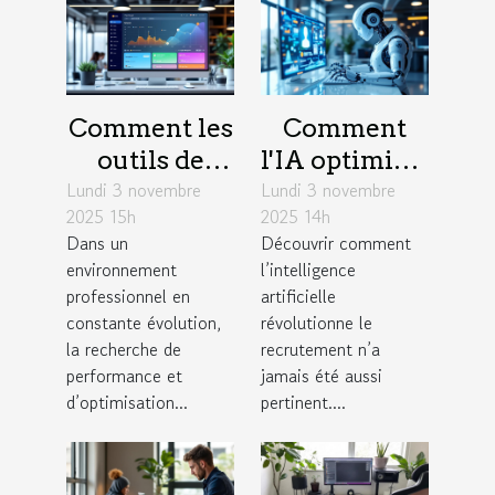
Comment les
Comment
outils de
l'IA optimise-
Lundi 3 novembre
gestion de
Lundi 3 novembre
t-elle les
2025 15h
2025 14h
projet
stratégies de
Dans un
Découvrir comment
favorisent
recrutement
environnement
l’intelligence
l'efficacité en
?
professionnel en
artificielle
entreprise ?
constante évolution,
révolutionne le
la recherche de
recrutement n’a
performance et
jamais été aussi
d’optimisation...
pertinent....