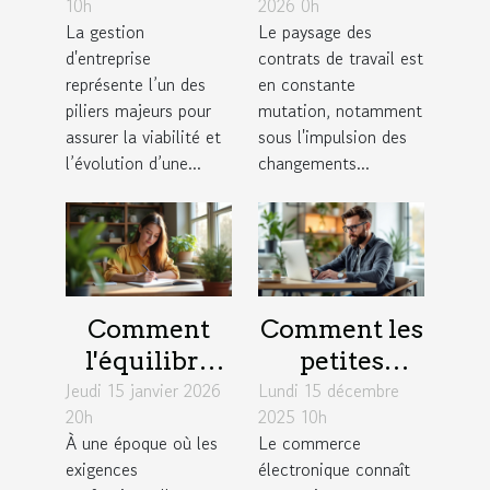
10h
2026 0h
d'entreprise
2026
La gestion
Le paysage des
pour une
influencent-
d'entreprise
contrats de travail est
croissance
ils les
représente l’un des
en constante
durable ?
contrats de
piliers majeurs pour
mutation, notamment
assurer la viabilité et
sous l'impulsion des
travail ?
l’évolution d’une...
changements...
Comment
Comment les
l'équilibre
petites
Jeudi 15 janvier 2026
travail-vie
Lundi 15 décembre
entreprises
20h
2025 10h
personnelle
peuvent
À une époque où les
Le commerce
influence la
exploiter les
exigences
électronique connaît
créativité?
tendances du