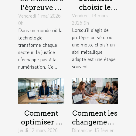
choisir le
l’épreuve de
Vendredi 13 mars
meilleur abri
Vendredi 1 mai 2026
la
2026 9h
0h
métallique
numérisation
Lorsqu’il s’agit de
Dans un monde où la
pour votre
: enjeux
protéger un vélo ou
technologie
vélo ou moto
concrets
une moto, choisir un
transforme chaque
?
abri métallique
secteur, la justice
adapté est une étape
n’échappe pas à la
souvent...
numérisation. Ce...
Comment
Comment les
optimiser la
changements
Jeudi 12 mars 2026
gestion
Dimanche 15 février
législatifs de