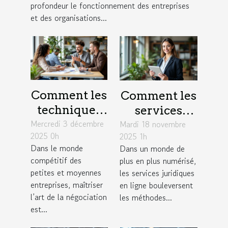
profondeur le fonctionnement des entreprises
et des organisations...
Comment les
Comment les
techniques
services
Mercredi 3 décembre
de
Mardi 18 novembre
juridiques en
2025 0h
2025 1h
négociation
ligne
Dans le monde
Dans un monde de
influencent-
modernisent-
compétitif des
plus en plus numérisé,
elles le
ils l'accès à la
petites et moyennes
les services juridiques
succès des
justice ?
entreprises, maîtriser
en ligne bouleversent
l’art de la négociation
PME ?
les méthodes...
est...