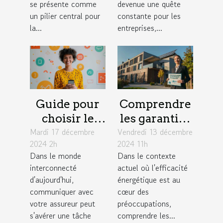
entreprise
collectives
se présente comme
devenue une quête
un pilier central pour
constante pour les
la...
entreprises,...
Guide pour
Comprendre
choisir le
les garanties
Mardi 17 décembre
meilleur
Vendredi 13 décembre
d'une
2024 2h
2024 11h
moyen de
assurance
Dans le monde
Dans le contexte
contact avec
pour audits
interconnecté
actuel où l'efficacité
votre
énergétiques
d'aujourd'hui,
énergétique est au
assureur
communiquer avec
cœur des
votre assureur peut
préoccupations,
s'avérer une tâche
comprendre les...