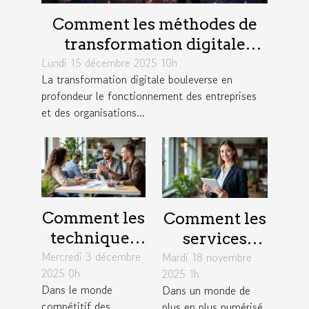
Comment les méthodes de
transformation digitale
Lundi 15 décembre 2025 10h
influencent-elles la
La transformation digitale bouleverse en
productivité?
profondeur le fonctionnement des entreprises
et des organisations...
Comment les
Comment les
techniques
services
Mercredi 3 décembre
de
Mardi 18 novembre
juridiques en
2025 0h
2025 1h
négociation
ligne
Dans le monde
Dans un monde de
influencent-
modernisent-
compétitif des
plus en plus numérisé,