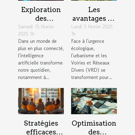
Exploration
Les
des
avantages de
Samedi 15 février
avantages
Lundi 3 février 2025
l'intégration
2025 1h
1h
des chatbots
de
Dans un monde de
Face à l'urgence
basés sur
technologies
plus en plus connecté,
écologique,
l'intelligence
durables en
l'intelligence
l'urbanisme et les
artificielle
urbanisme et
artificielle transforme
Voiries et Réseaux
notre quotidien,
Divers (VRD) se
VRD
notamment à...
transforment pour...
Stratégies
Optimisation
efficaces
des