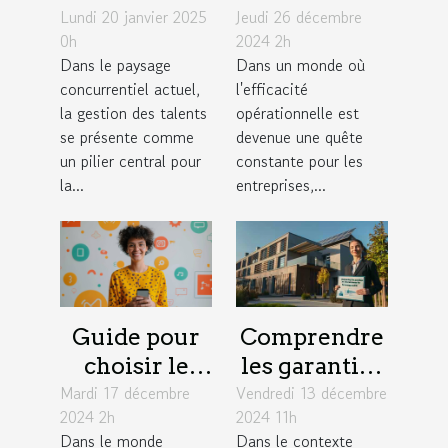
Lundi 20 janvier 2025
pour une
Jeudi 26 décembre
processus de
0h
2024 2h
gestion des
paie en
Dans le paysage
Dans un monde où
talents
fonction des
concurrentiel actuel,
l'efficacité
durable en
conventions
la gestion des talents
opérationnelle est
entreprise
collectives
se présente comme
devenue une quête
un pilier central pour
constante pour les
la...
entreprises,...
Guide pour
Comprendre
choisir le
les garanties
Mardi 17 décembre
meilleur
Vendredi 13 décembre
d'une
2024 2h
2024 11h
moyen de
assurance
Dans le monde
Dans le contexte