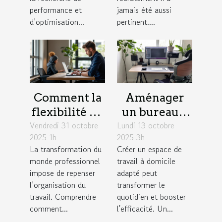
performance et
jamais été aussi
d’optimisation...
pertinent....
Comment la
Aménager
flexibilité du
un bureau à
Vendredi 31 octobre
travail
Lundi 13 octobre
domicile :
2025 1h
2025 3h
influence la
astuces pour
La transformation du
Créer un espace de
productivité
combiner
monde professionnel
travail à domicile
des équipes ?
confort et
impose de repenser
adapté peut
productivité
l’organisation du
transformer le
travail. Comprendre
quotidien et booster
comment...
l'efficacité. Un...