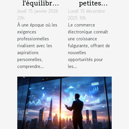
l'équilibre
petites
Jeudi 15 janvier 2026
travail-vie
Lundi 15 décembre
entreprises
20h
2025 10h
personnelle
peuvent
À une époque où les
Le commerce
influence la
exploiter les
exigences
électronique connaît
créativité?
tendances du
professionnelles
une croissance
commerce
rivalisent avec les
fulgurante, offrant de
aspirations
nouvelles
électronique
personnelles,
opportunités pour
?
comprendre...
les...