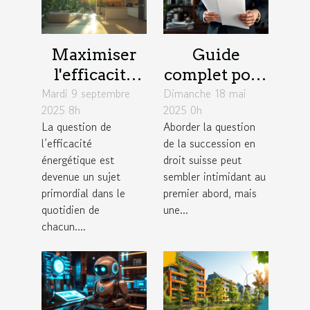
Maximiser
Guide
l'efficacité
complet pour
Mardi 9 septembre
énergétique :
Dimanche 18 mai
comprendre
2025 8h
2025 0h
astuces pour
et planifier
La question de
Aborder la question
réduire votre
sa succession
l’efficacité
de la succession en
facture
en droit
énergétique est
droit suisse peut
suisse
devenue un sujet
sembler intimidant au
primordial dans le
premier abord, mais
quotidien de
une...
chacun....