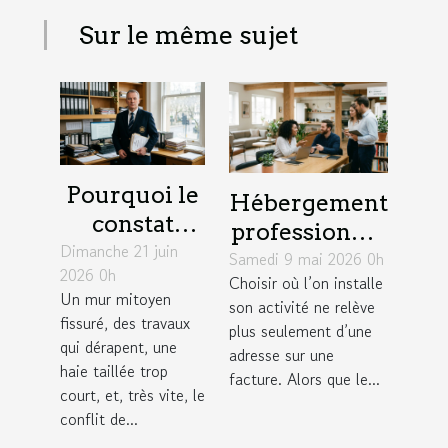
Sur le même sujet
Pourquoi le
Hébergement
constat
professionnel
Dimanche 21 juin
d’huissier
Samedi 9 mai 2026 0h
: un levier
2026 0h
change la
Choisir où l’on installe
insoupçonné
Un mur mitoyen
son activité ne relève
donne dans
pour élargir
fissuré, des travaux
plus seulement d’une
un litige
son réseau
qui dérapent, une
adresse sur une
entre
haie taillée trop
facture. Alors que le...
court, et, très vite, le
voisins
conflit de...