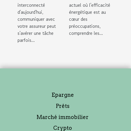
contact avec
pour audits
interconnecté
actuel où l'efficacité
votre
énergétiques
d'aujourd'hui,
énergétique est au
assureur
communiquer avec
cœur des
votre assureur peut
préoccupations,
s'avérer une tâche
comprendre les...
parfois...
Epargne
Prêts
Marché immobilier
Crypto