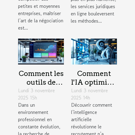
elles le
ils l'accès à la
petites et moyennes
les services juridiques
succès des
justice ?
entreprises, maîtriser
en ligne bouleversent
l’art de la négociation
PME ?
les méthodes...
est...
Comment les
Comment
outils de
l'IA optimise-
Lundi 3 novembre
gestion de
Lundi 3 novembre
t-elle les
2025 15h
2025 14h
projet
stratégies de
Dans un
Découvrir comment
favorisent
recrutement
environnement
l’intelligence
l'efficacité en
?
professionnel en
artificielle
entreprise ?
constante évolution,
révolutionne le
la recherche de
recrutement n’a