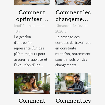
Comment
Comment les
optimiser la
changements
Jeudi 12 mars 2026
gestion
Dimanche 15 février
législatifs de
10h
2026 0h
d'entreprise
2026
La gestion
Le paysage des
pour une
influencent-
d'entreprise
contrats de travail est
croissance
ils les
représente l’un des
en constante
durable ?
contrats de
piliers majeurs pour
mutation, notamment
assurer la viabilité et
sous l'impulsion des
travail ?
l’évolution d’une...
changements...
Comment
Comment les