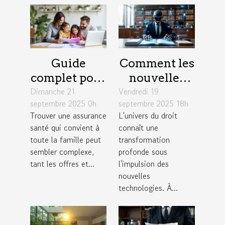
Guide
Comment les
complet pour
nouvelles
Dimanche 21
choisir une
Vendredi 19
technologies
septembre 2025 0h
septembre 2025 18h
assurance
redéfinissent
Trouver une assurance
L'univers du droit
santé adaptée
la pratique
santé qui convient à
connaît une
aux familles
du droit ?
toute la famille peut
transformation
sembler complexe,
profonde sous
tant les offres et...
l'impulsion des
nouvelles
technologies. À...