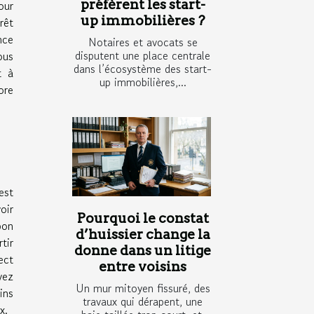
préfèrent les start-
our
up immobilières ?
rêt
nce
Notaires et avocats se
disputent une place centrale
ous
dans l’écosystème des start-
t à
up immobilières,...
ore
est
oir
Pourquoi le constat
bon
d’huissier change la
tir
donne dans un litige
ect
entre voisins
vez
Un mur mitoyen fissuré, des
ins
travaux qui dérapent, une
x.