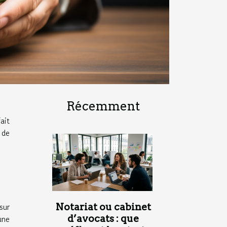
Récemment
ait
 de
sur
Notariat ou cabinet
d’avocats : que
une