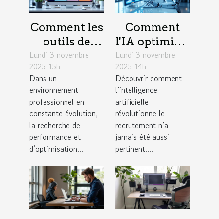
Comment les
Comment
outils de
l'IA optimise-
Lundi 3 novembre
gestion de
Lundi 3 novembre
t-elle les
2025 15h
2025 14h
projet
stratégies de
Dans un
Découvrir comment
favorisent
recrutement
environnement
l’intelligence
l'efficacité en
?
professionnel en
artificielle
entreprise ?
constante évolution,
révolutionne le
la recherche de
recrutement n’a
performance et
jamais été aussi
d’optimisation...
pertinent....