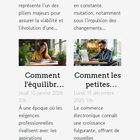
croissance
ils les
représente l’un des
en constante
durable ?
contrats de
piliers majeurs pour
mutation, notamment
assurer la viabilité et
sous l'impulsion des
travail ?
l’évolution d’une...
changements...
Comment
Comment les
l'équilibre
petites
Jeudi 15 janvier 2026
travail-vie
Lundi 15 décembre
entreprises
20h
2025 10h
personnelle
peuvent
À une époque où les
Le commerce
influence la
exploiter les
exigences
électronique connaît
créativité?
tendances du
professionnelles
une croissance
commerce
rivalisent avec les
fulgurante, offrant de
aspirations
nouvelles
électronique