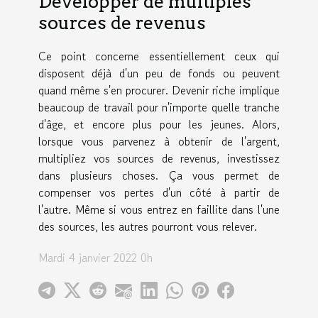
D
é
velopper de multiples
sources de revenus
Ce point concerne essentiellement ceux qui
disposent d
é
j
à
d'un peu de fonds ou peuvent
quand m
ê
me s'en procurer. Devenir riche implique
beaucoup de travail pour n'importe quelle tranche
d'âge, et encore plus pour les jeunes. Alors,
lorsque vous parvenez
à
obtenir de l'argent,
multipliez vos sources de revenus, investissez
dans plusieurs choses. Ça vous permet de
compenser vos pertes d'un côt
é à
partir de
l'autre. M
ê
me si vous entrez en faillite dans l'une
des sources, les autres pourront vous relever.
Mardi 4 janvier 2022 0h