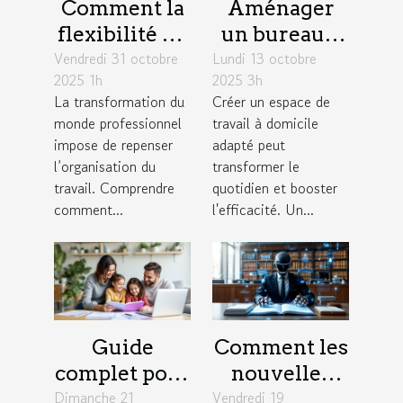
Comment la
Aménager
flexibilité du
un bureau à
Vendredi 31 octobre
travail
Lundi 13 octobre
domicile :
2025 1h
2025 3h
influence la
astuces pour
La transformation du
Créer un espace de
productivité
combiner
monde professionnel
travail à domicile
des équipes ?
confort et
impose de repenser
adapté peut
productivité
l’organisation du
transformer le
travail. Comprendre
quotidien et booster
comment...
l'efficacité. Un...
Guide
Comment les
complet pour
nouvelles
Dimanche 21
choisir une
Vendredi 19
technologies