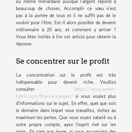
ou m
ê
me milliardaire puisque l'argent r
é
pond
à
beaucoup de choses. Accomplir ce v
œ
u n'est
pas
à
la port
é
e de tous et il ne suffit pas de le
vouloir pour l'
ê
tre. Est-il alors possible de devenir
millionnaire
à
20 ans, et comment y arriver ?
Vous
ê
tes invit
é
s
à
lire cet article pour obtenir la
r
é
ponse.
Se concentrer sur le profit
La concentration sur le profit est tr
è
s
indispensable pour devenir riche. Veuillez
consulter
https://www.sweet-
fabric.com/finance-banque/
si vous voulez plus
d'informations sur le sujet. En effet, quel que soit
le domaine dans lequel vous travaillez,
é
vitez au
maximum les pertes. Que vous soyez salari
é
ou
à
votre propre compte, ayez l'esprit riv
é
sur les
gains. En tant que jeune, si vous accumulez des