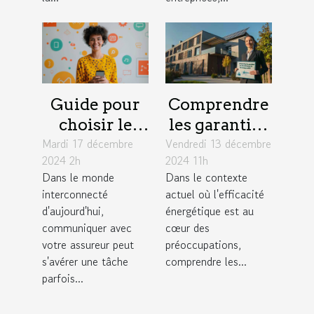
Guide pour
Comprendre
choisir le
les garanties
Mardi 17 décembre
meilleur
Vendredi 13 décembre
d'une
2024 2h
2024 11h
moyen de
assurance
Dans le monde
Dans le contexte
contact avec
pour audits
interconnecté
actuel où l'efficacité
votre
énergétiques
d'aujourd'hui,
énergétique est au
assureur
communiquer avec
cœur des
votre assureur peut
préoccupations,
s'avérer une tâche
comprendre les...
parfois...