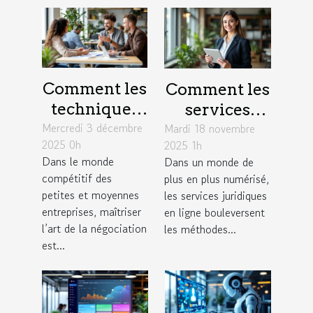
Comment les
Comment les
techniques
services
Mercredi 3 décembre
de
Mardi 18 novembre
juridiques en
2025 0h
2025 1h
négociation
ligne
Dans le monde
Dans un monde de
influencent-
modernisent-
compétitif des
plus en plus numérisé,
elles le
ils l'accès à la
petites et moyennes
les services juridiques
succès des
justice ?
entreprises, maîtriser
en ligne bouleversent
l’art de la négociation
PME ?
les méthodes...
est...