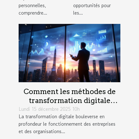
personnelles,
opportunités pour
?
comprendre...
les...
Comment les méthodes de
transformation digitale
Lundi 15 décembre 2025 10h
influencent-elles la
La transformation digitale bouleverse en
productivité?
profondeur le fonctionnement des entreprises
et des organisations...