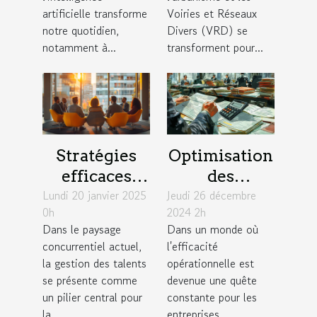
artificielle
urbanisme et
artificielle transforme
Voiries et Réseaux
notre quotidien,
Divers (VRD) se
VRD
notamment à...
transforment pour...
Stratégies
Optimisation
efficaces
des
Lundi 20 janvier 2025
pour une
Jeudi 26 décembre
processus de
0h
2024 2h
gestion des
paie en
Dans le paysage
Dans un monde où
talents
fonction des
concurrentiel actuel,
l'efficacité
durable en
conventions
la gestion des talents
opérationnelle est
entreprise
collectives
se présente comme
devenue une quête
un pilier central pour
constante pour les
la...
entreprises,...