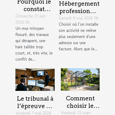
Pourquoi le
Hébergement
constat
professionnel
Dimanche 21 juin
d’huissier
Samedi 9 mai 2026 0h
: un levier
2026 0h
change la
Choisir où l’on installe
insoupçonné
Un mur mitoyen
son activité ne relève
donne dans
pour élargir
fissuré, des travaux
plus seulement d’une
un litige
son réseau
qui dérapent, une
adresse sur une
entre
haie taillée trop
facture. Alors que le...
court, et, très vite, le
voisins
conflit de...
Comment
Le tribunal à
choisir le
l’épreuve de
Vendredi 13 mars
meilleur abri
Vendredi 1 mai 2026
la