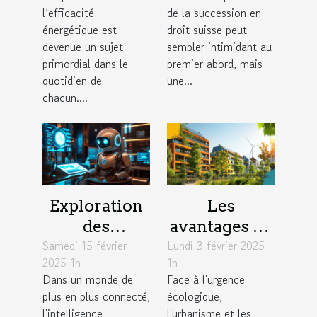
réduire votre
sa succession
l’efficacité
de la succession en
facture
en droit
énergétique est
droit suisse peut
suisse
devenue un sujet
sembler intimidant au
primordial dans le
premier abord, mais
quotidien de
une...
chacun....
Exploration
Les
des
avantages de
Samedi 15 février
avantages
Lundi 3 février 2025
l'intégration
2025 1h
1h
des chatbots
de
Dans un monde de
Face à l'urgence
basés sur
technologies
plus en plus connecté,
écologique,
l'intelligence
durables en
l'intelligence
l'urbanisme et les