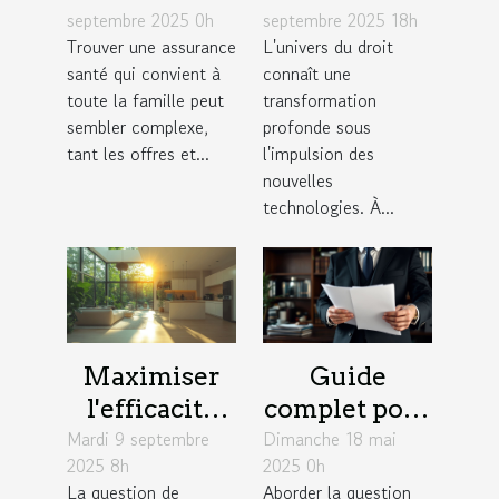
septembre 2025 0h
septembre 2025 18h
assurance
redéfinissent
Trouver une assurance
L'univers du droit
santé adaptée
la pratique
santé qui convient à
connaît une
aux familles
du droit ?
toute la famille peut
transformation
sembler complexe,
profonde sous
tant les offres et...
l'impulsion des
nouvelles
technologies. À...
Maximiser
Guide
l'efficacité
complet pour
Mardi 9 septembre
énergétique :
Dimanche 18 mai
comprendre
2025 8h
2025 0h
astuces pour
et planifier
La question de
Aborder la question