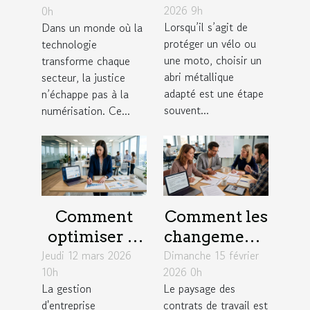
2026 9h
0h
métallique
numérisation
Lorsqu’il s’agit de
Dans un monde où la
pour votre
: enjeux
protéger un vélo ou
technologie
vélo ou moto
concrets
une moto, choisir un
transforme chaque
?
abri métallique
secteur, la justice
adapté est une étape
n’échappe pas à la
souvent...
numérisation. Ce...
Comment
Comment les
optimiser la
changements
Jeudi 12 mars 2026
gestion
Dimanche 15 février
législatifs de
10h
2026 0h
d'entreprise
2026
La gestion
Le paysage des
pour une
influencent-
d'entreprise
contrats de travail est