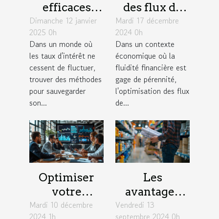
efficaces
des flux de
Dimanche 12 janvier
pour une
Mardi 17 décembre
trésorerie
2025 0h
2024 0h
épargne
pour une
Dans un monde où
Dans un contexte
optimisée en
gestion
les taux d'intérêt ne
économique où la
période de
financière
cessent de fluctuer,
fluidité financière est
taux
efficace
trouver des méthodes
gage de pérennité,
pour sauvegarder
l'optimisation des flux
fluctuants
son...
de...
Optimiser
Les
votre
avantages
Mardi 10 décembre
patrimoine :
Vendredi 13
d'utiliser
2024 1h
septembre 2024 0h