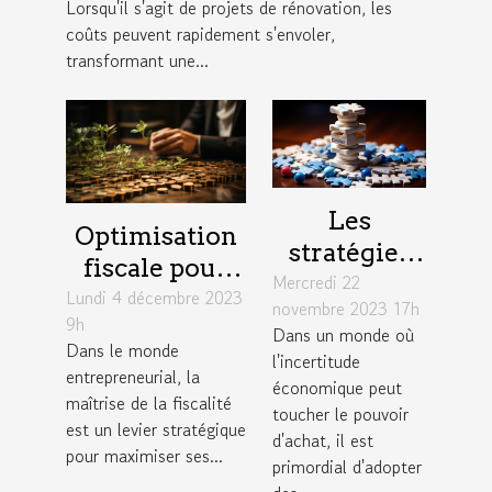
Lorsqu'il s'agit de projets de rénovation, les
projet de rénovation
coûts peuvent rapidement s'envoler,
transformant une...
Les
Optimisation
stratégies
fiscale pour
Mercredi 22
pour
Lundi 4 décembre 2023
les
novembre 2023 17h
optimiser
9h
entrepreneurs
Dans un monde où
son épargne
Dans le monde
: comprendre
l'incertitude
entrepreneurial, la
grâce à une
économique peut
les avantages
maîtrise de la fiscalité
gestion
toucher le pouvoir
de la SASU
est un levier stratégique
d'achat, il est
comptable
pour maximiser ses...
primordial d'adopter
efficace