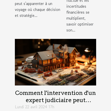
l'investissement
fluctue et les
peut s'apparenter à un
banques
incertitudes
voyage où chaque décision
financières se
en ligne
et stratégie...
multiplient,
en 2024
savoir optimiser
son...
Comment l'intervention d'un
expert judiciaire peut
Lundi 22 avril 2024 17h
optimiser les coûts dans un