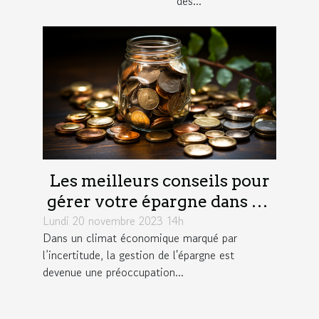
des...
Les meilleurs conseils pour
gérer votre épargne dans un
Lundi 20 novembre 2023 14h
environnement économique
Dans un climat économique marqué par
incertain
l’incertitude, la gestion de l'épargne est
devenue une préoccupation...