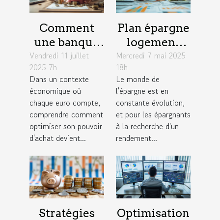
Comment
Plan épargne
une banque
logement
Vendredi 11 juillet
mutualiste
Mercredi 7 mai 2025
évolution et
2025 7h
18h
renforce-t-
perspectives
Dans un contexte
Le monde de
elle votre
pour les
économique où
l'épargne est en
pouvoir
épargnants
chaque euro compte,
constante évolution,
d'achat ?
en quête de
comprendre comment
et pour les épargnants
optimiser son pouvoir
à la recherche d'un
rendement
d'achat devient...
rendement...
Stratégies
Optimisation