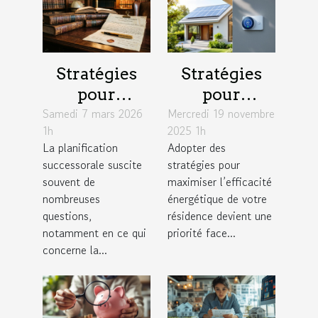
Stratégies
Stratégies
pour
pour
Samedi 7 mars 2026
optimiser les
Mercredi 19 novembre
maximiser
1h
2025 1h
droits de
l'efficacité
La planification
Adopter des
succession
énergétique
successorale suscite
stratégies pour
sans impôts
dans votre
souvent de
maximiser l’efficacité
excessifs
résidence
nombreuses
énergétique de votre
questions,
résidence devient une
notamment en ce qui
priorité face...
concerne la...