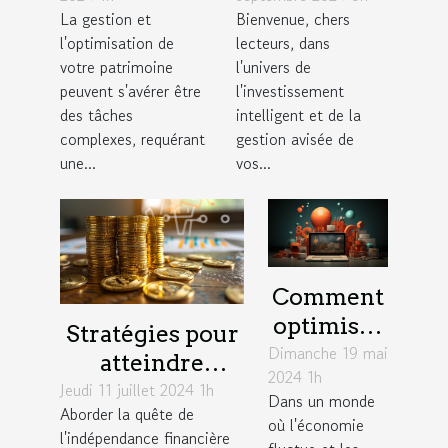
stratégies et
votre
La gestion et
Bienvenue, chers
conseils
épargne pour
l'optimisation de
lecteurs, dans
d'experts en
acheter des
votre patrimoine
l'univers de
gestion
matériaux de
peuvent s'avérer être
l'investissement
des tâches
intelligent et de la
construction
complexes, requérant
gestion avisée de
une...
vos...
Comment
optimiser
Stratégies pour
Dimanche 19 mai
votre
atteindre
2024 1h
épargne
Jeudi 11 juillet 2024 1h
l'indépendance
Dans un monde
grâce aux
Aborder la quête de
financière par
où l'économie
l'indépendance financière
offres de