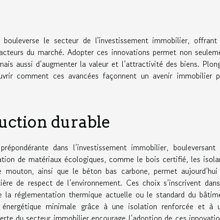
 bouleverse le secteur de l'investissement immobilier, offrant
x acteurs du marché. Adopter ces innovations permet non seulem
is aussi d’augmenter la valeur et l’attractivité des biens. Plon
uvrir comment ces avancées façonnent un avenir immobilier p
ruction durable
répondérante dans l’investissement immobilier, bouleversant 
isation de matériaux écologiques, comme le bois certifié, les isola
e mouton, ainsi que le béton bas carbone, permet aujourd’hui
ère de respect de l’environnement. Ces choix s’inscrivent dans
e la réglementation thermique actuelle ou le standard du bâtim
n énergétique minimale grâce à une isolation renforcée et à 
 verte du secteur immobilier encourage l’adoption de ces innovatio