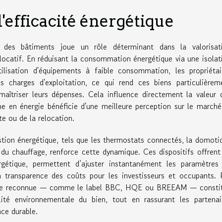
'efficacité énergétique
ue des bâtiments joue un rôle déterminant dans la valorisat
locatif. En réduisant la consommation énergétique via une isolat
tilisation d'équipements à faible consommation, les propriétai
es charges d'exploitation, ce qui rend ces biens particulièrem
 maîtriser leurs dépenses. Cela influence directement la valeur 
e en énergie bénéficie d'une meilleure perception sur le marché
te ou de la relocation.
estion énergétique, tels que les thermostats connectés, la domoti
 du chauffage, renforce cette dynamique. Ces dispositifs offrent
gétique, permettent d’ajuster instantanément les paramètres
a transparence des coûts pour les investisseurs et occupants. 
étique reconnue — comme le label BBC, HQE ou BREEAM — consti
ilité environnementale du bien, tout en rassurant les partenai
nce durable.