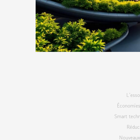
L’esso
Économies 
Smart techn
Réduct
Nouveaux 