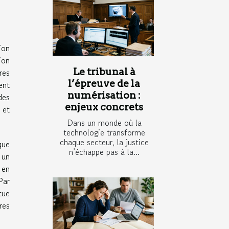
ion
ion
Le tribunal à
res
l’épreuve de la
ent
numérisation :
des
enjeux concrets
 et
Dans un monde où la
technologie transforme
chaque secteur, la justice
que
n’échappe pas à la...
 un
 en
Par
tue
res