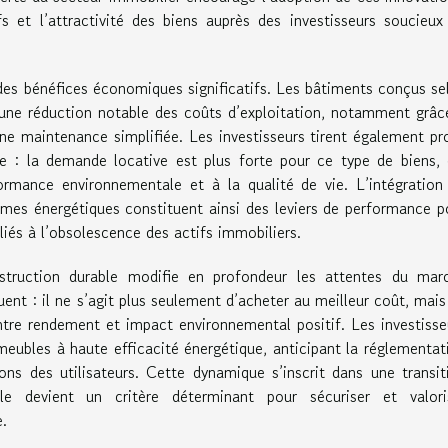
fs et l’attractivité des biens auprès des investisseurs soucieux
 des bénéfices économiques significatifs. Les bâtiments conçus se
r une réduction notable des coûts d’exploitation, notamment grâc
e maintenance simplifiée. Les investisseurs tirent également pro
ne : la demande locative est plus forte pour ce type de biens, 
ormance environnementale et à la qualité de vie. L’intégration
rmes énergétiques constituent ainsi des leviers de performance p
s liés à l’obsolescence des actifs immobiliers.
struction durable modifie en profondeur les attentes du mar
uent : il ne s’agit plus seulement d’acheter au meilleur coût, mais
 entre rendement et impact environnemental positif. Les investisse
meubles à haute efficacité énergétique, anticipant la réglementat
ons des utilisateurs. Cette dynamique s’inscrit dans une transit
le devient un critère déterminant pour sécuriser et valori
e.