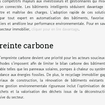
s compétitifs majeurs aux investisseurs et gestionnaires qui mis
ion connectée. Les bâtiments intelligents séduisent davantage 
-être et maîtrise des charges. L’adoption rapide de ces soluti
par tout expert en automatisation des bâtiments, favorise
liers et améliore leur performance environnementale. Pour en sav
 secteur immobilier,
cliquer pour en lire davantage
.
reinte carbone
l’empreinte carbone devient une priorité pour les acteurs soucieux
hodes s’imposent afin de limiter le bilan carbone des bâtiment
lable telles que les panneaux solaires, pompes à chaleur ou systè
ance aux énergies fossiles. De plus, le recyclage immobilier ga
ériaux de construction, la rénovation de bâtiments existants
 Une gestion environnementale rigoureuse inclut l’optimisation de
hets et la valorisation des déchets issus de la déconstructi
sive du secteur.