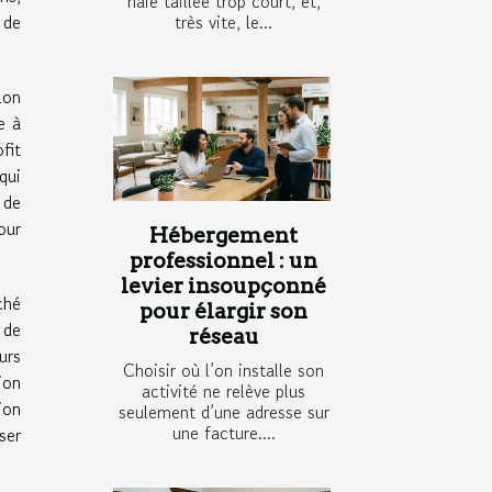
haie taillée trop court, et,
très vite, le...
 de
lon
e à
fit
qui
 de
our
Hébergement
professionnel : un
levier insoupçonné
ché
pour élargir son
 de
réseau
urs
Choisir où l’on installe son
ion
activité ne relève plus
ion
seulement d’une adresse sur
une facture....
ser