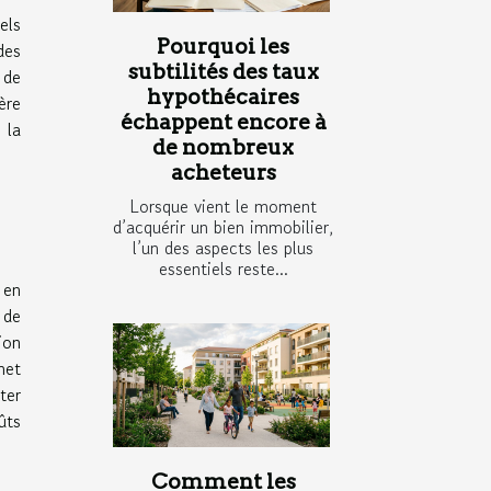
els
Pourquoi les
des
subtilités des taux
 de
hypothécaires
ère
échappent encore à
 la
de nombreux
acheteurs
Lorsque vient le moment
d’acquérir un bien immobilier,
l’un des aspects les plus
essentiels reste...
 en
 de
ion
met
ter
ûts
Comment les