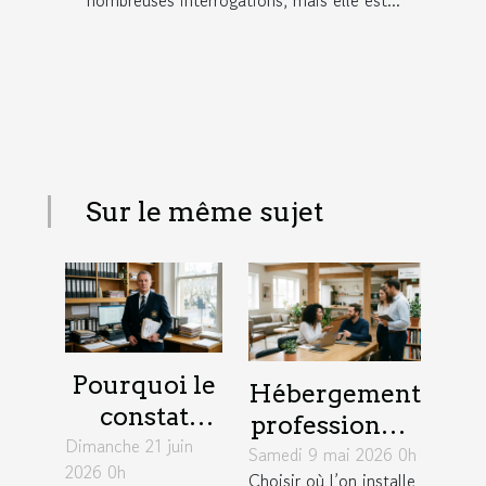
nombreuses interrogations, mais elle est...
Sur le même sujet
Pourquoi le
Hébergement
constat
professionnel
Dimanche 21 juin
d’huissier
Samedi 9 mai 2026 0h
: un levier
2026 0h
change la
Choisir où l’on installe