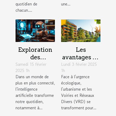
quotidien de
une...
chacun....
Exploration
Les
des
avantages de
Samedi 15 février
avantages
Lundi 3 février 2025
l'intégration
2025 1h
1h
des chatbots
de
Dans un monde de
Face à l'urgence
basés sur
technologies
plus en plus connecté,
écologique,
l'intelligence
durables en
l'intelligence
l'urbanisme et les
artificielle
urbanisme et
artificielle transforme
Voiries et Réseaux
notre quotidien,
Divers (VRD) se
VRD
notamment à...
transforment pour...