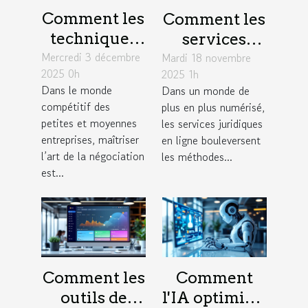
Comment les
Comment les
techniques
services
Mercredi 3 décembre
de
Mardi 18 novembre
juridiques en
2025 0h
2025 1h
négociation
ligne
Dans le monde
Dans un monde de
influencent-
modernisent-
compétitif des
plus en plus numérisé,
elles le
ils l'accès à la
petites et moyennes
les services juridiques
succès des
justice ?
entreprises, maîtriser
en ligne bouleversent
l’art de la négociation
PME ?
les méthodes...
est...
Comment les
Comment
outils de
l'IA optimise-