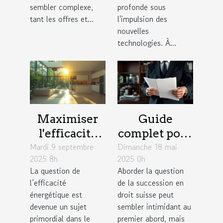
sembler complexe,
profonde sous
tant les offres et...
l'impulsion des
nouvelles
technologies. À...
Maximiser
Guide
l'efficacité
complet pour
Mardi 9 septembre
énergétique :
Dimanche 18 mai
comprendre
2025 8h
2025 0h
astuces pour
et planifier
La question de
Aborder la question
réduire votre
sa succession
l’efficacité
de la succession en
facture
en droit
énergétique est
droit suisse peut
suisse
devenue un sujet
sembler intimidant au
primordial dans le
premier abord, mais