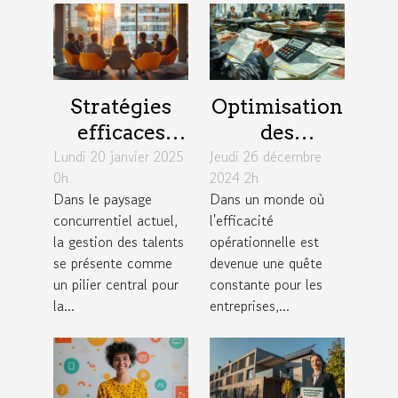
Stratégies
Optimisation
efficaces
des
Lundi 20 janvier 2025
pour une
Jeudi 26 décembre
processus de
0h
2024 2h
gestion des
paie en
Dans le paysage
Dans un monde où
talents
fonction des
concurrentiel actuel,
l'efficacité
durable en
conventions
la gestion des talents
opérationnelle est
entreprise
collectives
se présente comme
devenue une quête
un pilier central pour
constante pour les
la...
entreprises,...