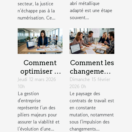
?
abri métallique
secteur, la justice
adapté est une étape
n’échappe pas à la
souvent...
numérisation. Ce...
Comment
Comment les
optimiser la
changements
Jeudi 12 mars 2026
gestion
Dimanche 15 février
législatifs de
10h
2026 0h
d'entreprise
2026
La gestion
Le paysage des
pour une
influencent-
d'entreprise
contrats de travail est
croissance
ils les
représente l’un des
en constante
durable ?
contrats de
piliers majeurs pour
mutation, notamment
assurer la viabilité et
sous l'impulsion des
travail ?
l’évolution d’une...
changements...