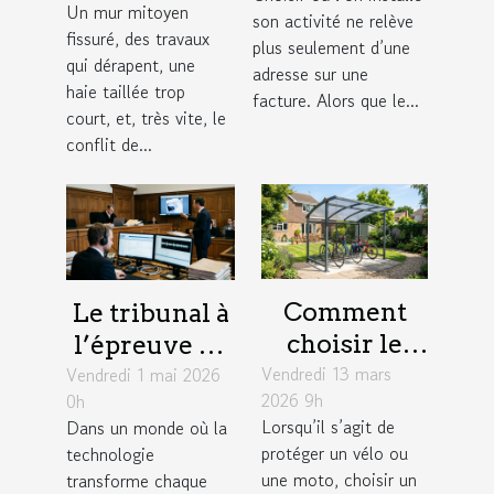
insoupçonné
Un mur mitoyen
son activité ne relève
donne dans
pour élargir
fissuré, des travaux
plus seulement d’une
un litige
son réseau
qui dérapent, une
adresse sur une
entre
haie taillée trop
facture. Alors que le...
court, et, très vite, le
voisins
conflit de...
Comment
Le tribunal à
choisir le
l’épreuve de
Vendredi 13 mars
meilleur abri
Vendredi 1 mai 2026
la
2026 9h
0h
métallique
numérisation
Lorsqu’il s’agit de
Dans un monde où la
pour votre
: enjeux
protéger un vélo ou
technologie
vélo ou moto
concrets
une moto, choisir un
transforme chaque