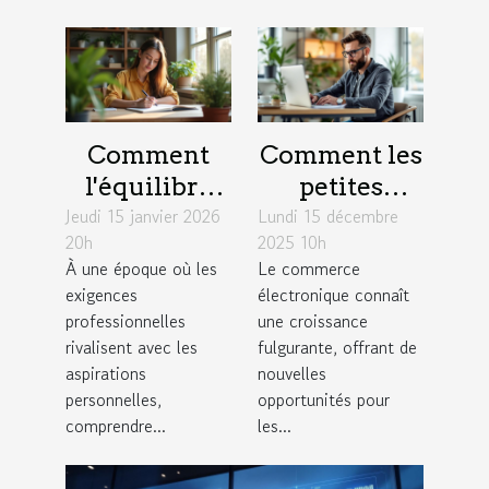
Comment
Comment les
l'équilibre
petites
Jeudi 15 janvier 2026
travail-vie
Lundi 15 décembre
entreprises
20h
2025 10h
personnelle
peuvent
À une époque où les
Le commerce
influence la
exploiter les
exigences
électronique connaît
créativité?
tendances du
professionnelles
une croissance
commerce
rivalisent avec les
fulgurante, offrant de
aspirations
nouvelles
électronique
personnelles,
opportunités pour
?
comprendre...
les...