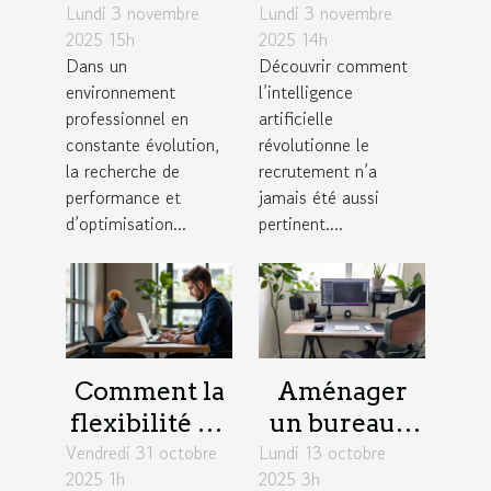
Lundi 3 novembre
gestion de
Lundi 3 novembre
t-elle les
2025 15h
2025 14h
projet
stratégies de
Dans un
Découvrir comment
favorisent
recrutement
environnement
l’intelligence
l'efficacité en
?
professionnel en
artificielle
entreprise ?
constante évolution,
révolutionne le
la recherche de
recrutement n’a
performance et
jamais été aussi
d’optimisation...
pertinent....
Comment la
Aménager
flexibilité du
un bureau à
Vendredi 31 octobre
travail
Lundi 13 octobre
domicile :
2025 1h
2025 3h
influence la
astuces pour