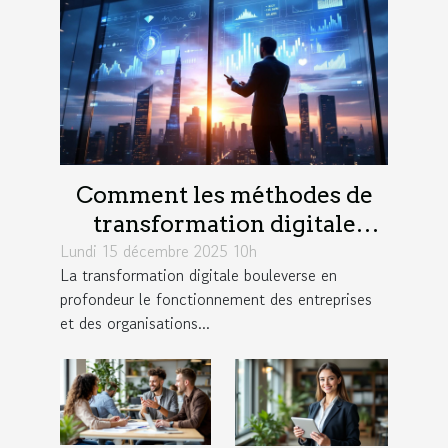
Comment les méthodes de
transformation digitale
Lundi 15 décembre 2025 10h
influencent-elles la
La transformation digitale bouleverse en
productivité?
profondeur le fonctionnement des entreprises
et des organisations...