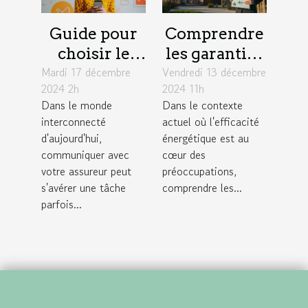
Guide pour
Comprendre
choisir le
les garanties
Mardi 17 décembre
meilleur
Vendredi 13 décembre
d'une
2024 2h
2024 11h
moyen de
assurance
Dans le monde
Dans le contexte
contact avec
pour audits
interconnecté
actuel où l'efficacité
votre
énergétiques
d'aujourd'hui,
énergétique est au
assureur
communiquer avec
cœur des
votre assureur peut
préoccupations,
s'avérer une tâche
comprendre les...
parfois...