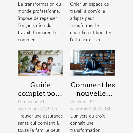
La transformation du
Créer un espace de
productivité
combiner
monde professionnel
travail à domicile
des équipes ?
confort et
impose de repenser
adapté peut
productivité
l’organisation du
transformer le
travail. Comprendre
quotidien et booster
comment...
l'efficacité. Un...
Guide
Comment les
complet pour
nouvelles
Dimanche 21
choisir une
Vendredi 19
technologies
septembre 2025 0h
septembre 2025 18h
assurance
redéfinissent
Trouver une assurance
L'univers du droit
santé adaptée
la pratique
santé qui convient à
connaît une
aux familles
du droit ?
toute la famille peut
transformation