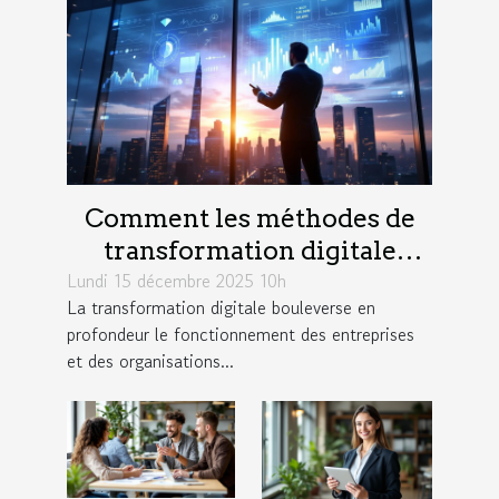
Comment les méthodes de
transformation digitale
Lundi 15 décembre 2025 10h
influencent-elles la
La transformation digitale bouleverse en
productivité?
profondeur le fonctionnement des entreprises
et des organisations...