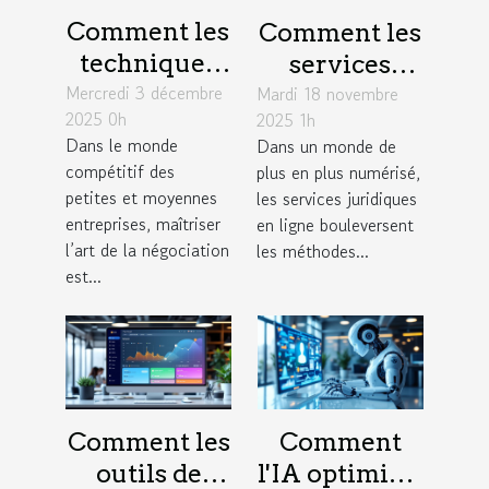
Comment les
Comment les
techniques
services
Mercredi 3 décembre
de
Mardi 18 novembre
juridiques en
2025 0h
2025 1h
négociation
ligne
Dans le monde
Dans un monde de
influencent-
modernisent-
compétitif des
plus en plus numérisé,
elles le
ils l'accès à la
petites et moyennes
les services juridiques
succès des
justice ?
entreprises, maîtriser
en ligne bouleversent
l’art de la négociation
PME ?
les méthodes...
est...
Comment les
Comment
outils de
l'IA optimise-