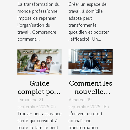
La transformation du
Créer un espace de
productivité
combiner
monde professionnel
travail à domicile
des équipes ?
confort et
impose de repenser
adapté peut
productivité
l’organisation du
transformer le
travail. Comprendre
quotidien et booster
comment...
l'efficacité. Un...
Guide
Comment les
complet pour
nouvelles
Dimanche 21
choisir une
Vendredi 19
technologies
septembre 2025 0h
septembre 2025 18h
assurance
redéfinissent
Trouver une assurance
L'univers du droit
santé adaptée
la pratique
santé qui convient à
connaît une
aux familles
du droit ?
toute la famille peut
transformation