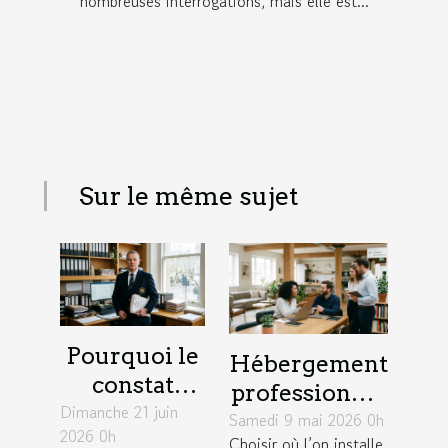
nombreuses interrogations, mais elle est...
Sur le même sujet
Pourquoi le
Hébergement
constat
professionnel
Dimanche 21 juin
d’huissier
Samedi 9 mai 2026 0h
: un levier
2026 0h
change la
Choisir où l’on installe