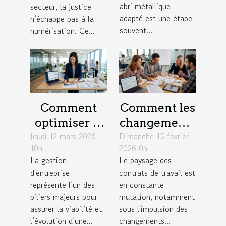
?
abri métallique
secteur, la justice
adapté est une étape
n’échappe pas à la
souvent...
numérisation. Ce...
Comment
Comment les
optimiser la
changements
Jeudi 12 mars 2026
gestion
Dimanche 15 février
législatifs de
10h
2026 0h
d'entreprise
2026
La gestion
Le paysage des
pour une
influencent-
d'entreprise
contrats de travail est
croissance
ils les
représente l’un des
en constante
durable ?
contrats de
piliers majeurs pour
mutation, notamment
assurer la viabilité et
sous l'impulsion des
travail ?
l’évolution d’une...
changements...