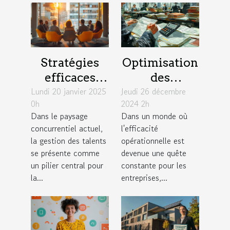
Stratégies
Optimisation
efficaces
des
Lundi 20 janvier 2025
pour une
Jeudi 26 décembre
processus de
0h
2024 2h
gestion des
paie en
Dans le paysage
Dans un monde où
talents
fonction des
concurrentiel actuel,
l'efficacité
durable en
conventions
la gestion des talents
opérationnelle est
entreprise
collectives
se présente comme
devenue une quête
un pilier central pour
constante pour les
la...
entreprises,...