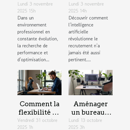
Lundi 3 novembre
gestion de
Lundi 3 novembre
t-elle les
2025 15h
2025 14h
projet
stratégies de
Dans un
Découvrir comment
favorisent
recrutement
environnement
l’intelligence
l'efficacité en
?
professionnel en
artificielle
entreprise ?
constante évolution,
révolutionne le
la recherche de
recrutement n’a
performance et
jamais été aussi
d’optimisation...
pertinent....
Comment la
Aménager
flexibilité du
un bureau à
Vendredi 31 octobre
travail
Lundi 13 octobre
domicile :
2025 1h
2025 3h
influence la
astuces pour