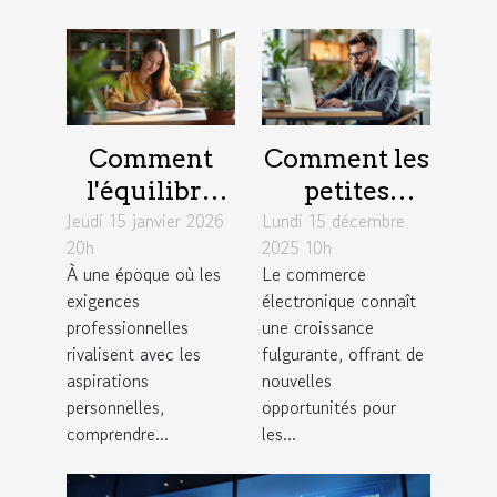
Comment
Comment les
l'équilibre
petites
Jeudi 15 janvier 2026
travail-vie
Lundi 15 décembre
entreprises
20h
2025 10h
personnelle
peuvent
À une époque où les
Le commerce
influence la
exploiter les
exigences
électronique connaît
créativité?
tendances du
professionnelles
une croissance
commerce
rivalisent avec les
fulgurante, offrant de
aspirations
nouvelles
électronique
personnelles,
opportunités pour
?
comprendre...
les...