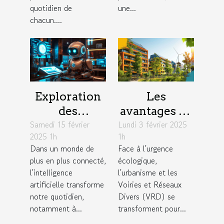
quotidien de
une...
chacun....
Exploration
Les
des
avantages de
Samedi 15 février
avantages
Lundi 3 février 2025
l'intégration
2025 1h
1h
des chatbots
de
Dans un monde de
Face à l'urgence
basés sur
technologies
plus en plus connecté,
écologique,
l'intelligence
durables en
l'intelligence
l'urbanisme et les
artificielle
urbanisme et
artificielle transforme
Voiries et Réseaux
notre quotidien,
Divers (VRD) se
VRD
notamment à...
transforment pour...