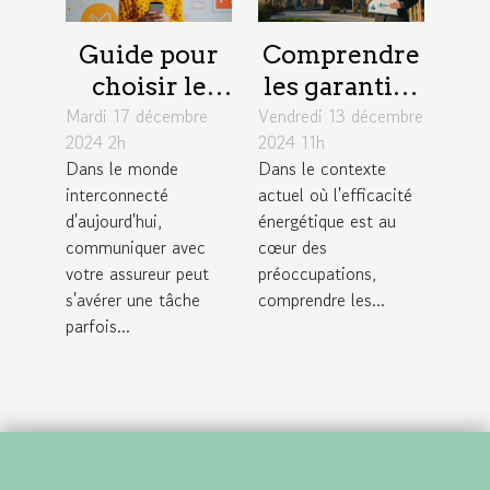
Guide pour
Comprendre
choisir le
les garanties
Mardi 17 décembre
meilleur
Vendredi 13 décembre
d'une
2024 2h
2024 11h
moyen de
assurance
Dans le monde
Dans le contexte
contact avec
pour audits
interconnecté
actuel où l'efficacité
votre
énergétiques
d'aujourd'hui,
énergétique est au
assureur
communiquer avec
cœur des
votre assureur peut
préoccupations,
s'avérer une tâche
comprendre les...
parfois...