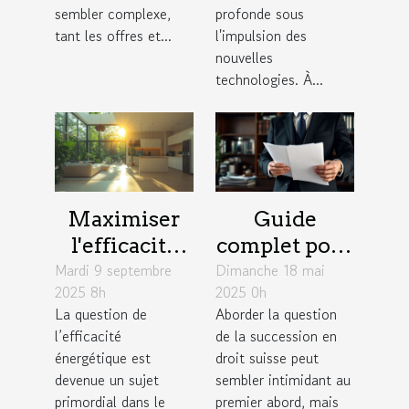
sembler complexe,
profonde sous
tant les offres et...
l'impulsion des
nouvelles
technologies. À...
Maximiser
Guide
l'efficacité
complet pour
Mardi 9 septembre
énergétique :
Dimanche 18 mai
comprendre
2025 8h
2025 0h
astuces pour
et planifier
La question de
Aborder la question
réduire votre
sa succession
l’efficacité
de la succession en
facture
en droit
énergétique est
droit suisse peut
suisse
devenue un sujet
sembler intimidant au
primordial dans le
premier abord, mais