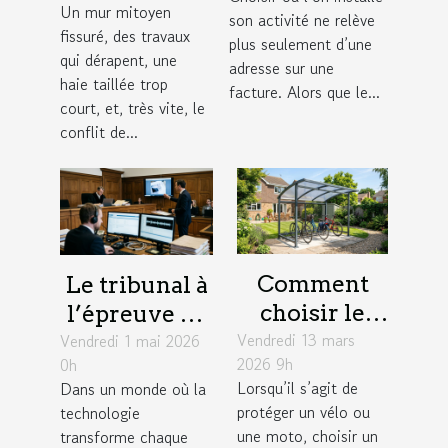
insoupçonné
Un mur mitoyen
son activité ne relève
donne dans
pour élargir
fissuré, des travaux
plus seulement d’une
un litige
son réseau
qui dérapent, une
adresse sur une
entre
haie taillée trop
facture. Alors que le...
court, et, très vite, le
voisins
conflit de...
Comment
Le tribunal à
choisir le
l’épreuve de
Vendredi 13 mars
meilleur abri
Vendredi 1 mai 2026
la
2026 9h
0h
métallique
numérisation
Lorsqu’il s’agit de
Dans un monde où la
pour votre
: enjeux
protéger un vélo ou
technologie
vélo ou moto
concrets
une moto, choisir un
transforme chaque