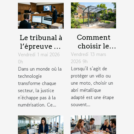
Comment
Le tribunal à
choisir le
l’épreuve de
Vendredi 13 mars
meilleur abri
Vendredi 1 mai 2026
la
2026 9h
0h
métallique
numérisation
Lorsqu’il s’agit de
Dans un monde où la
pour votre
: enjeux
protéger un vélo ou
technologie
vélo ou moto
concrets
une moto, choisir un
transforme chaque
?
abri métallique
secteur, la justice
adapté est une étape
n’échappe pas à la
souvent...
numérisation. Ce...