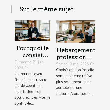
Sur le même sujet
Pourquoi le
Hébergement
constat
professionnel
Dimanche 21 juin
d’huissier
Samedi 9 mai 2026 0h
: un levier
2026 0h
change la
Choisir où l’on installe
insoupçonné
Un mur mitoyen
son activité ne relève
donne dans
pour élargir
fissuré, des travaux
plus seulement d’une
un litige
son réseau
qui dérapent, une
adresse sur une
entre
haie taillée trop
facture. Alors que le...
court, et, très vite, le
voisins
conflit de...