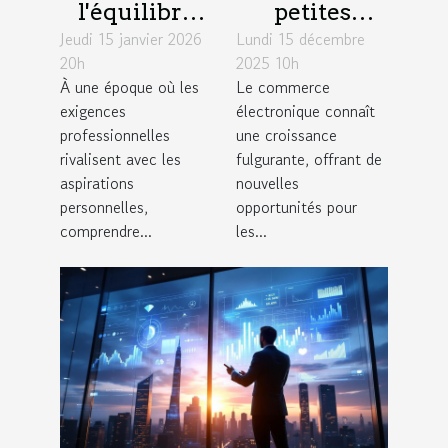
l'équilibre
petites
Jeudi 15 janvier 2026
travail-vie
Lundi 15 décembre
entreprises
20h
2025 10h
personnelle
peuvent
À une époque où les
Le commerce
influence la
exploiter les
exigences
électronique connaît
créativité?
tendances du
professionnelles
une croissance
commerce
rivalisent avec les
fulgurante, offrant de
aspirations
nouvelles
électronique
personnelles,
opportunités pour
?
comprendre...
les...