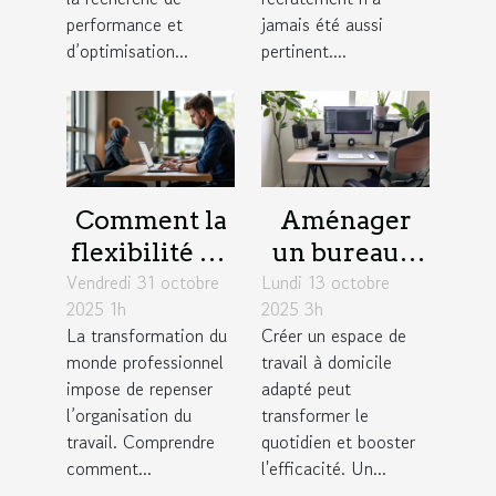
performance et
jamais été aussi
d’optimisation...
pertinent....
Comment la
Aménager
flexibilité du
un bureau à
Vendredi 31 octobre
travail
Lundi 13 octobre
domicile :
2025 1h
2025 3h
influence la
astuces pour
La transformation du
Créer un espace de
productivité
combiner
monde professionnel
travail à domicile
des équipes ?
confort et
impose de repenser
adapté peut
productivité
l’organisation du
transformer le
travail. Comprendre
quotidien et booster
comment...
l'efficacité. Un...