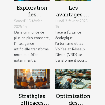
Exploration
Les
des
avantages de
Samedi 15 février
avantages
Lundi 3 février 2025
l'intégration
2025 1h
1h
des chatbots
de
Dans un monde de
Face à l'urgence
basés sur
technologies
plus en plus connecté,
écologique,
l'intelligence
durables en
l'intelligence
l'urbanisme et les
artificielle
urbanisme et
artificielle transforme
Voiries et Réseaux
notre quotidien,
Divers (VRD) se
VRD
notamment à...
transforment pour...
Stratégies
Optimisation
efficaces
des