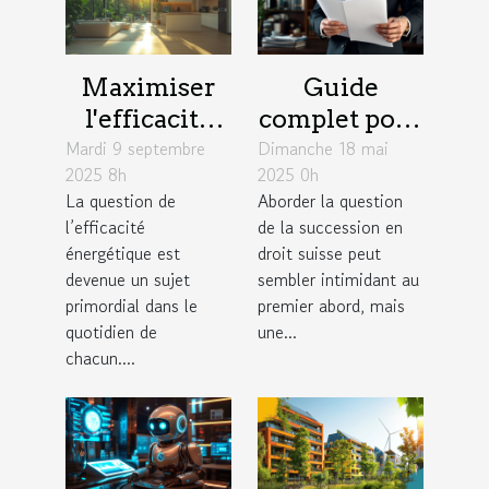
Maximiser
Guide
l'efficacité
complet pour
Mardi 9 septembre
énergétique :
Dimanche 18 mai
comprendre
2025 8h
2025 0h
astuces pour
et planifier
La question de
Aborder la question
réduire votre
sa succession
l’efficacité
de la succession en
facture
en droit
énergétique est
droit suisse peut
suisse
devenue un sujet
sembler intimidant au
primordial dans le
premier abord, mais
quotidien de
une...
chacun....