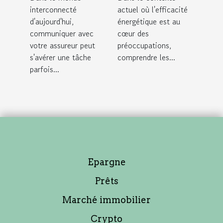
contact avec
pour audits
interconnecté
actuel où l'efficacité
votre
énergétiques
d'aujourd'hui,
énergétique est au
assureur
communiquer avec
cœur des
votre assureur peut
préoccupations,
s'avérer une tâche
comprendre les...
parfois...
Epargne
Prêts
Marché immobilier
Crypto