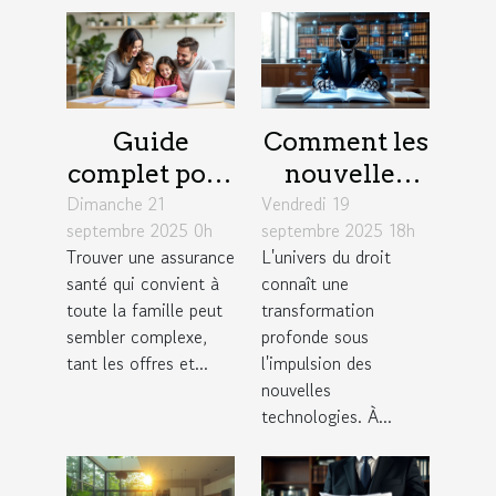
Guide
Comment les
complet pour
nouvelles
Dimanche 21
choisir une
Vendredi 19
technologies
septembre 2025 0h
septembre 2025 18h
assurance
redéfinissent
Trouver une assurance
L'univers du droit
santé adaptée
la pratique
santé qui convient à
connaît une
aux familles
du droit ?
toute la famille peut
transformation
sembler complexe,
profonde sous
tant les offres et...
l'impulsion des
nouvelles
technologies. À...