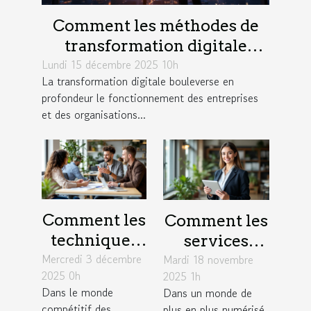
Comment les méthodes de
transformation digitale
Lundi 15 décembre 2025 10h
influencent-elles la
La transformation digitale bouleverse en
productivité?
profondeur le fonctionnement des entreprises
et des organisations...
Comment les
Comment les
techniques
services
Mercredi 3 décembre
de
Mardi 18 novembre
juridiques en
2025 0h
2025 1h
négociation
ligne
Dans le monde
Dans un monde de
influencent-
modernisent-
compétitif des
plus en plus numérisé,