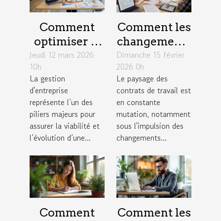
Comment
Comment les
optimiser la
changements
Jeudi 12 mars 2026
gestion
Dimanche 15 février
législatifs de
10h
2026 0h
d'entreprise
2026
La gestion
Le paysage des
pour une
influencent-
d'entreprise
contrats de travail est
croissance
ils les
représente l’un des
en constante
durable ?
contrats de
piliers majeurs pour
mutation, notamment
assurer la viabilité et
sous l'impulsion des
travail ?
l’évolution d’une...
changements...
Comment
Comment les