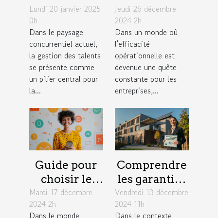
Lundi 20 janvier 2025
pour une
Jeudi 26 décembre
processus de
0h
2024 2h
gestion des
paie en
Dans le paysage
Dans un monde où
talents
fonction des
concurrentiel actuel,
l'efficacité
durable en
conventions
la gestion des talents
opérationnelle est
entreprise
collectives
se présente comme
devenue une quête
un pilier central pour
constante pour les
la...
entreprises,...
Guide pour
Comprendre
choisir le
les garanties
Mardi 17 décembre
meilleur
Vendredi 13 décembre
d'une
2024 2h
2024 11h
moyen de
assurance
Dans le monde
Dans le contexte