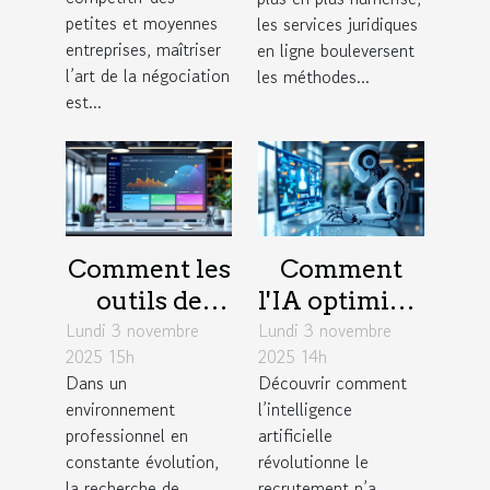
elles le
ils l'accès à la
petites et moyennes
les services juridiques
succès des
justice ?
entreprises, maîtriser
en ligne bouleversent
l’art de la négociation
PME ?
les méthodes...
est...
Comment les
Comment
outils de
l'IA optimise-
Lundi 3 novembre
gestion de
Lundi 3 novembre
t-elle les
2025 15h
2025 14h
projet
stratégies de
Dans un
Découvrir comment
favorisent
recrutement
environnement
l’intelligence
l'efficacité en
?
professionnel en
artificielle
entreprise ?
constante évolution,
révolutionne le
la recherche de
recrutement n’a