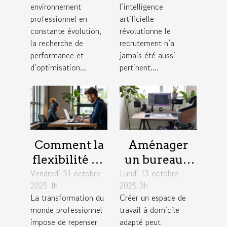
favorisent
recrutement
environnement
l’intelligence
l'efficacité en
?
professionnel en
artificielle
entreprise ?
constante évolution,
révolutionne le
la recherche de
recrutement n’a
performance et
jamais été aussi
d’optimisation...
pertinent....
Comment la
Aménager
flexibilité du
un bureau à
Vendredi 31 octobre
travail
Lundi 13 octobre
domicile :
2025 1h
2025 3h
influence la
astuces pour
La transformation du
Créer un espace de
productivité
combiner
monde professionnel
travail à domicile
des équipes ?
confort et
impose de repenser
adapté peut