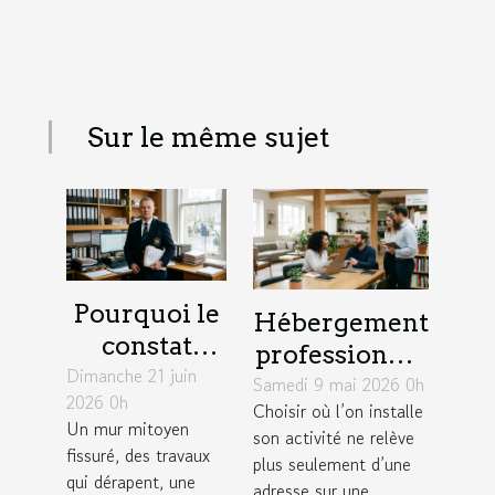
Sur le même sujet
Pourquoi le
Hébergement
constat
professionnel
Dimanche 21 juin
d’huissier
Samedi 9 mai 2026 0h
: un levier
2026 0h
change la
Choisir où l’on installe
insoupçonné
Un mur mitoyen
son activité ne relève
donne dans
pour élargir
fissuré, des travaux
plus seulement d’une
un litige
son réseau
qui dérapent, une
adresse sur une