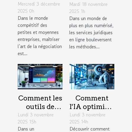
Mercredi 3 décembre
de
Mardi 18 novembre
juridiques en
2025 0h
2025 1h
négociation
ligne
Dans le monde
Dans un monde de
influencent-
modernisent-
compétitif des
plus en plus numérisé,
elles le
ils l'accès à la
petites et moyennes
les services juridiques
succès des
justice ?
entreprises, maîtriser
en ligne bouleversent
l’art de la négociation
PME ?
les méthodes...
est...
Comment les
Comment
outils de
l'IA optimise-
Lundi 3 novembre
gestion de
Lundi 3 novembre
t-elle les
2025 15h
2025 14h
projet
stratégies de
Dans un
Découvrir comment