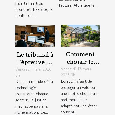
entre
haie taillée trop
facture. Alors que le...
court, et, très vite, le
voisins
conflit de...
Comment
Le tribunal à
choisir le
l’épreuve de
Vendredi 13 mars
meilleur abri
Vendredi 1 mai 2026
la
2026 9h
0h
métallique
numérisation
Lorsqu’il s’agit de
Dans un monde où la
pour votre
: enjeux
protéger un vélo ou
technologie
vélo ou moto
concrets
une moto, choisir un
transforme chaque
?
abri métallique
secteur, la justice
adapté est une étape
n’échappe pas à la
souvent...
numérisation. Ce...