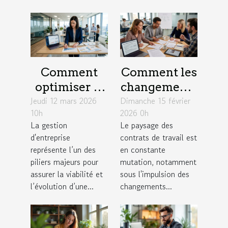
Comment
Comment les
optimiser la
changements
Jeudi 12 mars 2026
gestion
Dimanche 15 février
législatifs de
10h
2026 0h
d'entreprise
2026
La gestion
Le paysage des
pour une
influencent-
d'entreprise
contrats de travail est
croissance
ils les
représente l’un des
en constante
durable ?
contrats de
piliers majeurs pour
mutation, notamment
assurer la viabilité et
sous l'impulsion des
travail ?
l’évolution d’une...
changements...