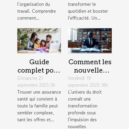
productivité
l’organisation du
transformer le
travail. Comprendre
quotidien et booster
comment...
l'efficacité. Un...
Guide
Comment les
complet pour
nouvelles
Dimanche 21
choisir une
Vendredi 19
technologies
septembre 2025 0h
septembre 2025 18h
assurance
redéfinissent
Trouver une assurance
L'univers du droit
santé adaptée
la pratique
santé qui convient à
connaît une
aux familles
du droit ?
toute la famille peut
transformation
sembler complexe,
profonde sous
tant les offres et...
l'impulsion des
nouvelles