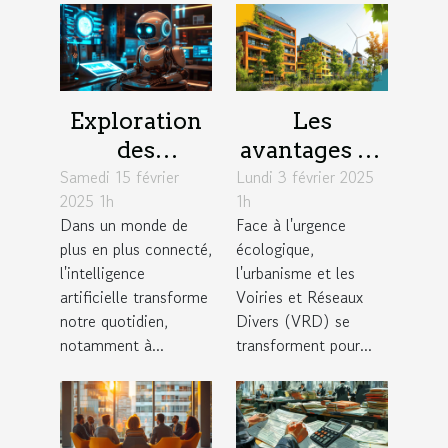
Exploration
Les
des
avantages de
Samedi 15 février
avantages
Lundi 3 février 2025
l'intégration
2025 1h
1h
des chatbots
de
Dans un monde de
Face à l'urgence
basés sur
technologies
plus en plus connecté,
écologique,
l'intelligence
durables en
l'intelligence
l'urbanisme et les
artificielle
urbanisme et
artificielle transforme
Voiries et Réseaux
notre quotidien,
Divers (VRD) se
VRD
notamment à...
transforment pour...