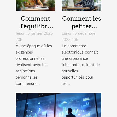
Comment
Comment les
l'équilibre
petites
Jeudi 15 janvier 2026
travail-vie
Lundi 15 décembre
entreprises
20h
2025 10h
personnelle
peuvent
À une époque où les
Le commerce
influence la
exploiter les
exigences
électronique connaît
créativité?
tendances du
professionnelles
une croissance
commerce
rivalisent avec les
fulgurante, offrant de
aspirations
nouvelles
électronique
personnelles,
opportunités pour
?
comprendre...
les...