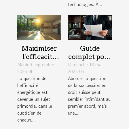
technologies. À...
Maximiser
Guide
l'efficacité
complet pour
Mardi 9 septembre
énergétique :
Dimanche 18 mai
comprendre
2025 8h
2025 0h
astuces pour
et planifier
La question de
Aborder la question
réduire votre
sa succession
l’efficacité
de la succession en
facture
en droit
énergétique est
droit suisse peut
suisse
devenue un sujet
sembler intimidant au
primordial dans le
premier abord, mais
quotidien de
une...
chacun....