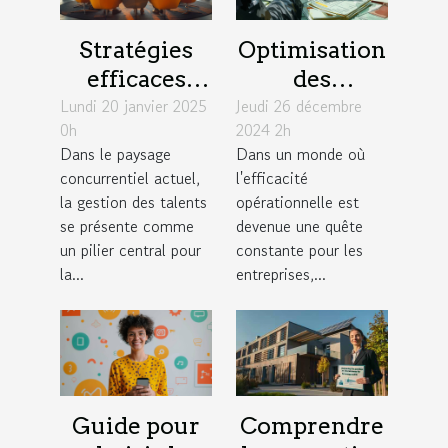
Stratégies
Optimisation
efficaces
des
Lundi 20 janvier 2025
pour une
Jeudi 26 décembre
processus de
0h
2024 2h
gestion des
paie en
Dans le paysage
Dans un monde où
talents
fonction des
concurrentiel actuel,
l'efficacité
durable en
conventions
la gestion des talents
opérationnelle est
entreprise
collectives
se présente comme
devenue une quête
un pilier central pour
constante pour les
la...
entreprises,...
Guide pour
Comprendre