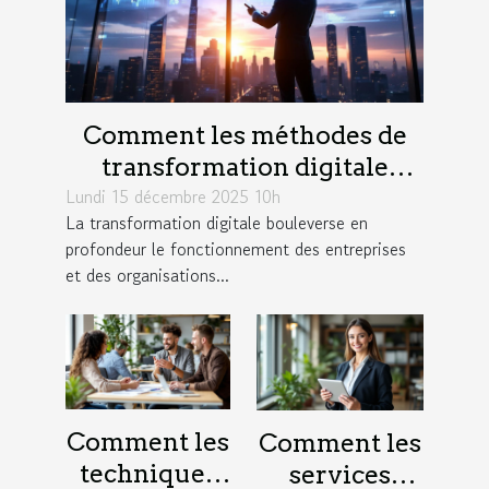
Comment les méthodes de
transformation digitale
Lundi 15 décembre 2025 10h
influencent-elles la
La transformation digitale bouleverse en
productivité?
profondeur le fonctionnement des entreprises
et des organisations...
Comment les
Comment les
techniques
services