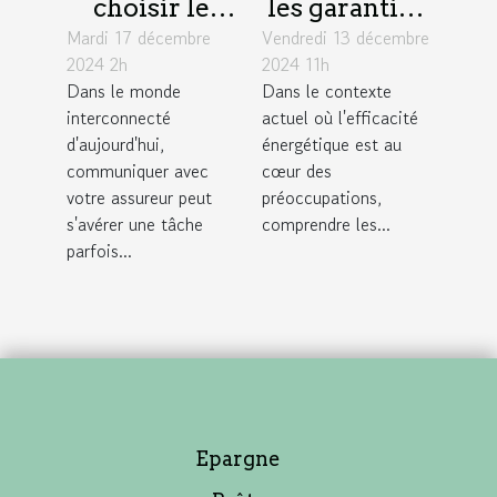
choisir le
les garanties
Mardi 17 décembre
meilleur
Vendredi 13 décembre
d'une
2024 2h
2024 11h
moyen de
assurance
Dans le monde
Dans le contexte
contact avec
pour audits
interconnecté
actuel où l'efficacité
votre
énergétiques
d'aujourd'hui,
énergétique est au
assureur
communiquer avec
cœur des
votre assureur peut
préoccupations,
s'avérer une tâche
comprendre les...
parfois...
Epargne