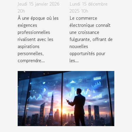
Jeudi 15 janvier 2026
travail-vie
Lundi 15 décembre
entreprises
20h
2025 10h
personnelle
peuvent
À une époque où les
Le commerce
influence la
exploiter les
exigences
électronique connaît
créativité?
tendances du
professionnelles
une croissance
commerce
rivalisent avec les
fulgurante, offrant de
aspirations
nouvelles
électronique
personnelles,
opportunités pour
?
comprendre...
les...