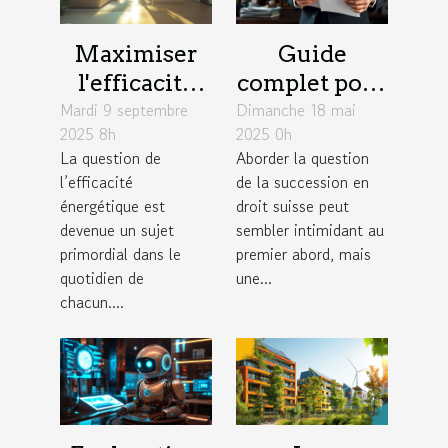
Maximiser
Guide
l'efficacité
complet pour
Mardi 9 septembre
énergétique :
Dimanche 18 mai
comprendre
2025 8h
2025 0h
astuces pour
et planifier
La question de
Aborder la question
réduire votre
sa succession
l’efficacité
de la succession en
facture
en droit
énergétique est
droit suisse peut
suisse
devenue un sujet
sembler intimidant au
primordial dans le
premier abord, mais
quotidien de
une...
chacun....