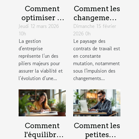
Comment
Comment les
optimiser la
changements
Jeudi 12 mars 2026
gestion
Dimanche 15 février
législatifs de
10h
2026 0h
d'entreprise
2026
La gestion
Le paysage des
pour une
influencent-
d'entreprise
contrats de travail est
croissance
ils les
représente l’un des
en constante
durable ?
contrats de
piliers majeurs pour
mutation, notamment
assurer la viabilité et
sous l'impulsion des
travail ?
l’évolution d’une...
changements...
Comment
Comment les
l'équilibre
petites