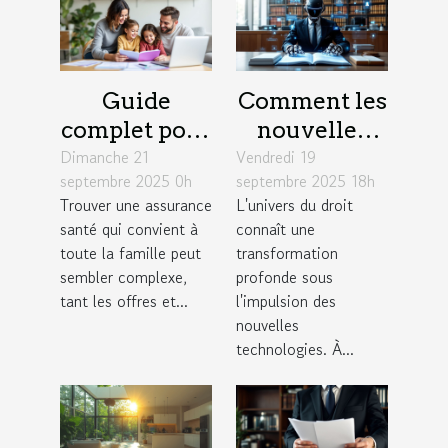
Guide
Comment les
complet pour
nouvelles
Dimanche 21
choisir une
Vendredi 19
technologies
septembre 2025 0h
septembre 2025 18h
assurance
redéfinissent
Trouver une assurance
L'univers du droit
santé adaptée
la pratique
santé qui convient à
connaît une
aux familles
du droit ?
toute la famille peut
transformation
sembler complexe,
profonde sous
tant les offres et...
l'impulsion des
nouvelles
technologies. À...