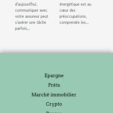
votre
énergétiques
d'aujourd'hui,
énergétique est au
assureur
communiquer avec
cœur des
votre assureur peut
préoccupations,
s'avérer une tâche
comprendre les...
parfois...
Epargne
Prêts
Marché immobilier
Crypto