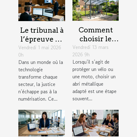
Comment
Le tribunal à
choisir le
l’épreuve de
Vendredi 13 mars
meilleur abri
Vendredi 1 mai 2026
la
2026 9h
0h
métallique
numérisation
Lorsqu’il s’agit de
Dans un monde où la
pour votre
: enjeux
protéger un vélo ou
technologie
vélo ou moto
concrets
une moto, choisir un
transforme chaque
?
abri métallique
secteur, la justice
adapté est une étape
n’échappe pas à la
souvent...
numérisation. Ce...