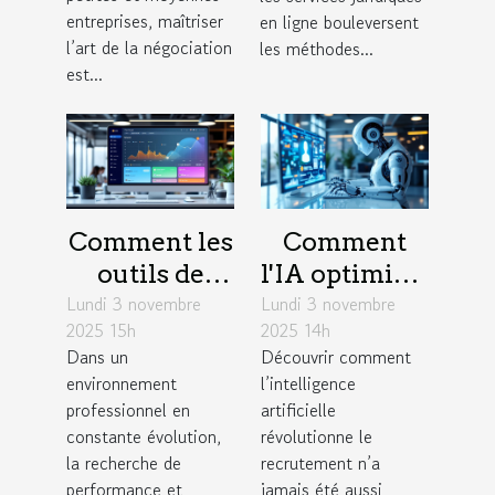
succès des
justice ?
entreprises, maîtriser
en ligne bouleversent
l’art de la négociation
PME ?
les méthodes...
est...
Comment les
Comment
outils de
l'IA optimise-
Lundi 3 novembre
gestion de
Lundi 3 novembre
t-elle les
2025 15h
2025 14h
projet
stratégies de
Dans un
Découvrir comment
favorisent
recrutement
environnement
l’intelligence
l'efficacité en
?
professionnel en
artificielle
entreprise ?
constante évolution,
révolutionne le
la recherche de
recrutement n’a
performance et
jamais été aussi