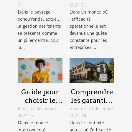
0h
2024 2h
gestion des
paie en
Dans le paysage
Dans un monde où
talents
fonction des
concurrentiel actuel,
l'efficacité
durable en
conventions
la gestion des talents
opérationnelle est
entreprise
collectives
se présente comme
devenue une quête
un pilier central pour
constante pour les
la...
entreprises,...
Guide pour
Comprendre
choisir le
les garanties
Mardi 17 décembre
meilleur
Vendredi 13 décembre
d'une
2024 2h
2024 11h
moyen de
assurance
Dans le monde
Dans le contexte
contact avec
pour audits
interconnecté
actuel où l'efficacité