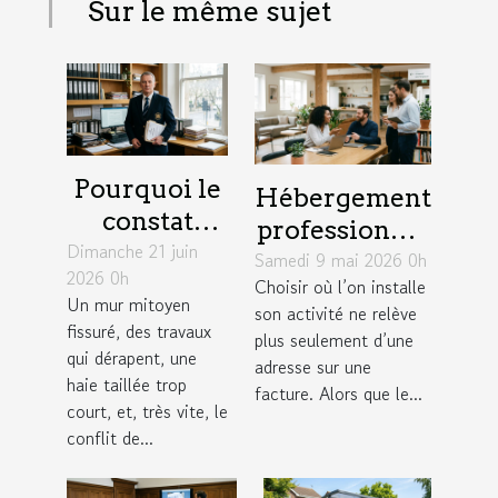
Sur le même sujet
Pourquoi le
Hébergement
constat
professionnel
Dimanche 21 juin
d’huissier
Samedi 9 mai 2026 0h
: un levier
2026 0h
change la
Choisir où l’on installe
insoupçonné
Un mur mitoyen
son activité ne relève
donne dans
pour élargir
fissuré, des travaux
plus seulement d’une
un litige
son réseau
qui dérapent, une
adresse sur une
entre
haie taillée trop
facture. Alors que le...
court, et, très vite, le
voisins
conflit de...