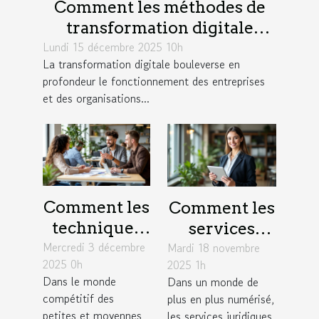
Comment les méthodes de
transformation digitale
Lundi 15 décembre 2025 10h
influencent-elles la
La transformation digitale bouleverse en
productivité?
profondeur le fonctionnement des entreprises
et des organisations...
Comment les
Comment les
techniques
services
Mercredi 3 décembre
de
Mardi 18 novembre
juridiques en
2025 0h
2025 1h
négociation
ligne
Dans le monde
Dans un monde de
influencent-
modernisent-
compétitif des
plus en plus numérisé,
elles le
ils l'accès à la
petites et moyennes
les services juridiques