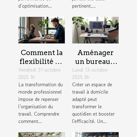
d’optimisation...
pertinent....
Comment la
Aménager
flexibilité du
un bureau à
Vendredi 31 octobre
travail
Lundi 13 octobre
domicile :
2025 1h
2025 3h
influence la
astuces pour
La transformation du
Créer un espace de
productivité
combiner
monde professionnel
travail à domicile
des équipes ?
confort et
impose de repenser
adapté peut
productivité
l’organisation du
transformer le
travail. Comprendre
quotidien et booster
comment...
l'efficacité. Un...