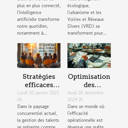
basés sur
technologies
plus en plus connecté,
écologique,
l'intelligence
durables en
l'intelligence
l'urbanisme et les
artificielle
urbanisme et
artificielle transforme
Voiries et Réseaux
notre quotidien,
Divers (VRD) se
VRD
notamment à...
transforment pour...
Stratégies
Optimisation
efficaces
des
Lundi 20 janvier 2025
pour une
Jeudi 26 décembre
processus de
0h
2024 2h
gestion des
paie en
Dans le paysage
Dans un monde où
talents
fonction des
concurrentiel actuel,
l'efficacité
durable en
conventions
la gestion des talents
opérationnelle est
entreprise
collectives
se présente comme
devenue une quête