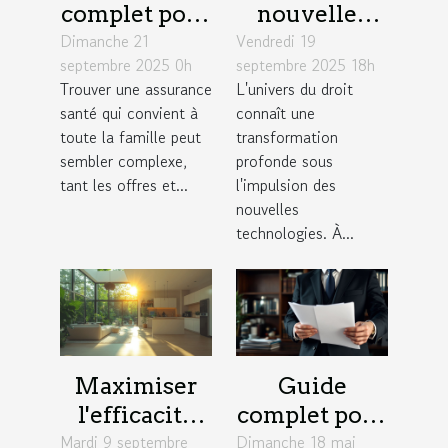
complet pour
nouvelles
Dimanche 21
choisir une
Vendredi 19
technologies
septembre 2025 0h
septembre 2025 18h
assurance
redéfinissent
Trouver une assurance
L'univers du droit
santé adaptée
la pratique
santé qui convient à
connaît une
aux familles
du droit ?
toute la famille peut
transformation
sembler complexe,
profonde sous
tant les offres et...
l'impulsion des
nouvelles
technologies. À...
Maximiser
Guide
l'efficacité
complet pour
Mardi 9 septembre
énergétique :
Dimanche 18 mai
comprendre