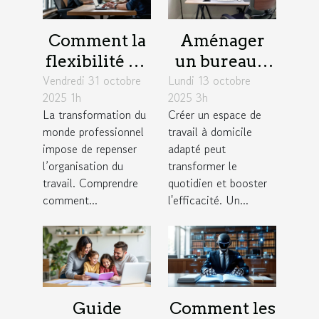
Comment la
Aménager
flexibilité du
un bureau à
Vendredi 31 octobre
travail
Lundi 13 octobre
domicile :
2025 1h
2025 3h
influence la
astuces pour
La transformation du
Créer un espace de
productivité
combiner
monde professionnel
travail à domicile
des équipes ?
confort et
impose de repenser
adapté peut
productivité
l’organisation du
transformer le
travail. Comprendre
quotidien et booster
comment...
l'efficacité. Un...
Guide
Comment les