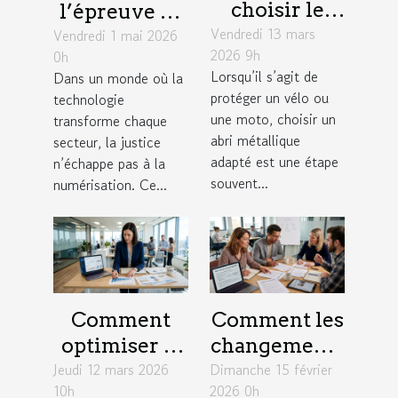
choisir le
l’épreuve de
Vendredi 13 mars
meilleur abri
Vendredi 1 mai 2026
la
2026 9h
0h
métallique
numérisation
Lorsqu’il s’agit de
Dans un monde où la
pour votre
: enjeux
protéger un vélo ou
technologie
vélo ou moto
concrets
une moto, choisir un
transforme chaque
?
abri métallique
secteur, la justice
adapté est une étape
n’échappe pas à la
souvent...
numérisation. Ce...
Comment
Comment les
optimiser la
changements
Jeudi 12 mars 2026
gestion
Dimanche 15 février
législatifs de
10h
2026 0h
d'entreprise
2026