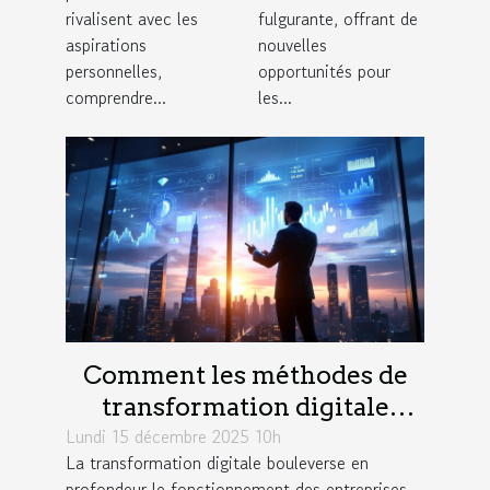
commerce
rivalisent avec les
fulgurante, offrant de
aspirations
nouvelles
électronique
personnelles,
opportunités pour
?
comprendre...
les...
Comment les méthodes de
transformation digitale
Lundi 15 décembre 2025 10h
influencent-elles la
La transformation digitale bouleverse en
productivité?
profondeur le fonctionnement des entreprises