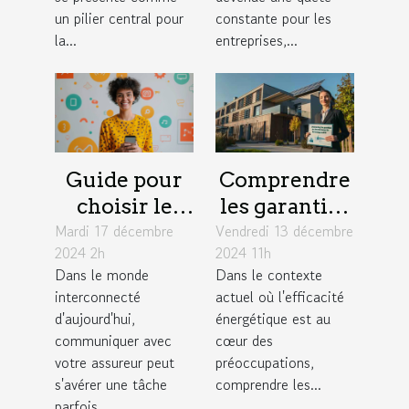
un pilier central pour
constante pour les
la...
entreprises,...
Guide pour
Comprendre
choisir le
les garanties
Mardi 17 décembre
meilleur
Vendredi 13 décembre
d'une
2024 2h
2024 11h
moyen de
assurance
Dans le monde
Dans le contexte
contact avec
pour audits
interconnecté
actuel où l'efficacité
votre
énergétiques
d'aujourd'hui,
énergétique est au
assureur
communiquer avec
cœur des
votre assureur peut
préoccupations,
s'avérer une tâche
comprendre les...
parfois...