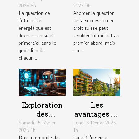
2025 8h
2025 0h
astuces pour
et planifier
La question de
Aborder la question
réduire votre
sa succession
l’efficacité
de la succession en
facture
en droit
énergétique est
droit suisse peut
suisse
devenue un sujet
sembler intimidant au
primordial dans le
premier abord, mais
quotidien de
une...
chacun....
Exploration
Les
des
avantages de
Samedi 15 février
avantages
Lundi 3 février 2025
l'intégration
2025 1h
1h
des chatbots
de
Dans un monde de
Face à l'urgence