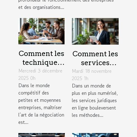
et des organisations...
Comment les
Comment les
techniques
services
Mercredi 3 décembre
de
Mardi 18 novembre
juridiques en
2025 0h
2025 1h
négociation
ligne
Dans le monde
Dans un monde de
influencent-
modernisent-
compétitif des
plus en plus numérisé,
elles le
ils l'accès à la
petites et moyennes
les services juridiques
succès des
justice ?
entreprises, maîtriser
en ligne bouleversent
l’art de la négociation
PME ?
les méthodes...
est...