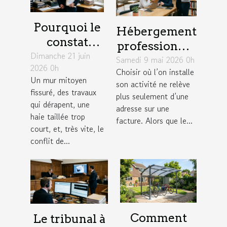
Pourquoi le
Hébergement
constat
professionnel
Dimanche 21 juin
d’huissier
Samedi 9 mai 2026 0h
: un levier
2026 0h
change la
Choisir où l’on installe
insoupçonné
Un mur mitoyen
son activité ne relève
donne dans
pour élargir
fissuré, des travaux
plus seulement d’une
un litige
son réseau
qui dérapent, une
adresse sur une
entre
haie taillée trop
facture. Alors que le...
court, et, très vite, le
voisins
conflit de...
Comment
Le tribunal à