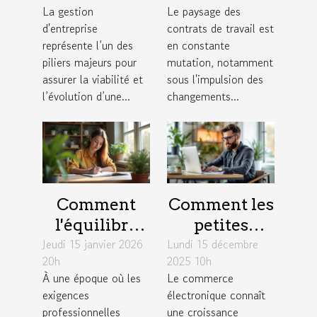
La gestion
Le paysage des
pour une
influencent-
d'entreprise
contrats de travail est
croissance
ils les
représente l’un des
en constante
durable ?
contrats de
piliers majeurs pour
mutation, notamment
assurer la viabilité et
sous l'impulsion des
travail ?
l’évolution d’une...
changements...
Comment
Comment les
l'équilibre
petites
Jeudi 15 janvier 2026
travail-vie
Lundi 15 décembre
entreprises
20h
2025 10h
personnelle
peuvent
À une époque où les
Le commerce
influence la
exploiter les
exigences
électronique connaît
créativité?
tendances du
professionnelles
une croissance