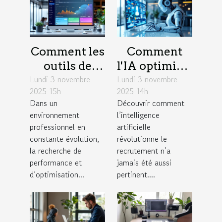
Comment les
Comment
outils de
l'IA optimise-
Lundi 3 novembre
gestion de
Lundi 3 novembre
t-elle les
2025 15h
2025 14h
projet
stratégies de
Dans un
Découvrir comment
favorisent
recrutement
environnement
l’intelligence
l'efficacité en
?
professionnel en
artificielle
entreprise ?
constante évolution,
révolutionne le
la recherche de
recrutement n’a
performance et
jamais été aussi
d’optimisation...
pertinent....