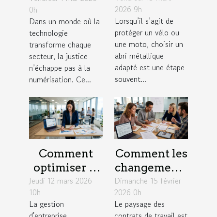
2026 9h
0h
métallique
numérisation
Lorsqu’il s’agit de
Dans un monde où la
pour votre
: enjeux
protéger un vélo ou
technologie
vélo ou moto
concrets
une moto, choisir un
transforme chaque
?
abri métallique
secteur, la justice
adapté est une étape
n’échappe pas à la
souvent...
numérisation. Ce...
Comment
Comment les
optimiser la
changements
Jeudi 12 mars 2026
gestion
Dimanche 15 février
législatifs de
10h
2026 0h
d'entreprise
2026
La gestion
Le paysage des
pour une
influencent-
d'entreprise
contrats de travail est