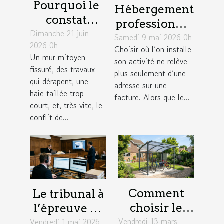
Pourquoi le
Hébergement
constat
professionnel
Dimanche 21 juin
d’huissier
Samedi 9 mai 2026 0h
: un levier
2026 0h
change la
Choisir où l’on installe
insoupçonné
Un mur mitoyen
son activité ne relève
donne dans
pour élargir
fissuré, des travaux
plus seulement d’une
un litige
son réseau
qui dérapent, une
adresse sur une
entre
haie taillée trop
facture. Alors que le...
court, et, très vite, le
voisins
conflit de...
Comment
Le tribunal à
choisir le
l’épreuve de
Vendredi 13 mars
meilleur abri
Vendredi 1 mai 2026
la