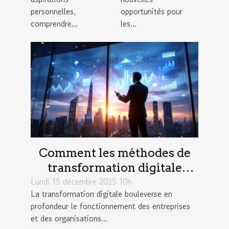
électronique
personnelles,
opportunités pour
?
comprendre...
les...
Comment les méthodes de
transformation digitale
Lundi 15 décembre 2025 10h
influencent-elles la
La transformation digitale bouleverse en
productivité?
profondeur le fonctionnement des entreprises
et des organisations...