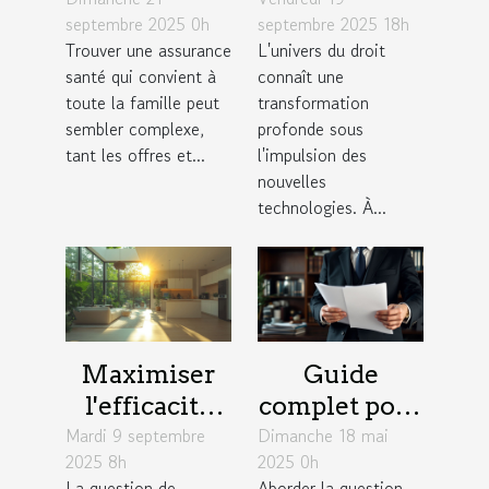
septembre 2025 0h
septembre 2025 18h
assurance
redéfinissent
Trouver une assurance
L'univers du droit
santé adaptée
la pratique
santé qui convient à
connaît une
aux familles
du droit ?
toute la famille peut
transformation
sembler complexe,
profonde sous
tant les offres et...
l'impulsion des
nouvelles
technologies. À...
Maximiser
Guide
l'efficacité
complet pour
Mardi 9 septembre
énergétique :
Dimanche 18 mai
comprendre
2025 8h
2025 0h
astuces pour
et planifier
La question de
Aborder la question