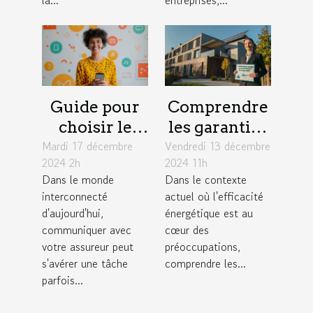
la...
entreprises,...
Guide pour
Comprendre
choisir le
les garanties
Mardi 17 décembre
meilleur
Vendredi 13 décembre
d'une
2024 2h
2024 11h
moyen de
assurance
Dans le monde
Dans le contexte
contact avec
pour audits
interconnecté
actuel où l'efficacité
votre
énergétiques
d'aujourd'hui,
énergétique est au
assureur
communiquer avec
cœur des
votre assureur peut
préoccupations,
s'avérer une tâche
comprendre les...
parfois...