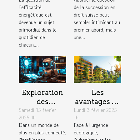
réduire votre
sa succession
l’efficacité
de la succession en
facture
en droit
énergétique est
droit suisse peut
suisse
devenue un sujet
sembler intimidant au
primordial dans le
premier abord, mais
quotidien de
une...
chacun....
Exploration
Les
des
avantages de
Samedi 15 février
avantages
Lundi 3 février 2025
l'intégration
2025 1h
1h
des chatbots
de
Dans un monde de
Face à l'urgence
basés sur
technologies
plus en plus connecté,
écologique,
l'intelligence
durables en
l'intelligence
l'urbanisme et les