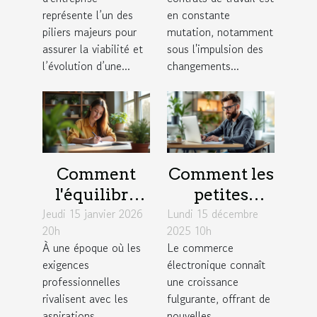
croissance
ils les
représente l’un des
en constante
durable ?
contrats de
piliers majeurs pour
mutation, notamment
assurer la viabilité et
sous l'impulsion des
travail ?
l’évolution d’une...
changements...
Comment
Comment les
l'équilibre
petites
Jeudi 15 janvier 2026
travail-vie
Lundi 15 décembre
entreprises
20h
2025 10h
personnelle
peuvent
À une époque où les
Le commerce
influence la
exploiter les
exigences
électronique connaît
créativité?
tendances du
professionnelles
une croissance
commerce
rivalisent avec les
fulgurante, offrant de
aspirations
nouvelles