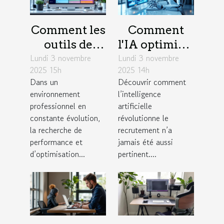
Comment les
Comment
outils de
l'IA optimise-
Lundi 3 novembre
gestion de
Lundi 3 novembre
t-elle les
2025 15h
2025 14h
projet
stratégies de
Dans un
Découvrir comment
favorisent
recrutement
environnement
l’intelligence
l'efficacité en
?
professionnel en
artificielle
entreprise ?
constante évolution,
révolutionne le
la recherche de
recrutement n’a
performance et
jamais été aussi
d’optimisation...
pertinent....