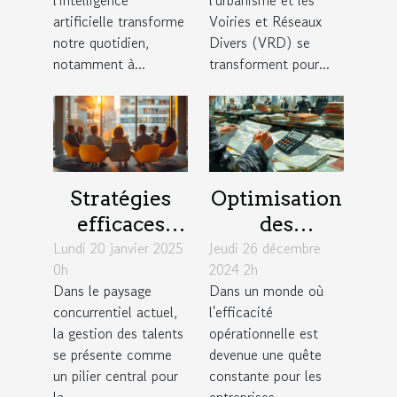
artificielle
urbanisme et
artificielle transforme
Voiries et Réseaux
notre quotidien,
Divers (VRD) se
VRD
notamment à...
transforment pour...
Stratégies
Optimisation
efficaces
des
Lundi 20 janvier 2025
pour une
Jeudi 26 décembre
processus de
0h
2024 2h
gestion des
paie en
Dans le paysage
Dans un monde où
talents
fonction des
concurrentiel actuel,
l'efficacité
durable en
conventions
la gestion des talents
opérationnelle est
entreprise
collectives
se présente comme
devenue une quête
un pilier central pour
constante pour les