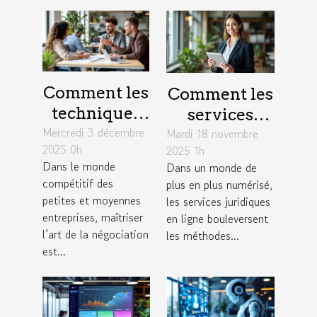
Comment les
Comment les
techniques
services
Mercredi 3 décembre
de
Mardi 18 novembre
juridiques en
2025 0h
2025 1h
négociation
ligne
Dans le monde
Dans un monde de
influencent-
modernisent-
compétitif des
plus en plus numérisé,
elles le
ils l'accès à la
petites et moyennes
les services juridiques
succès des
justice ?
entreprises, maîtriser
en ligne bouleversent
l’art de la négociation
PME ?
les méthodes...
est...