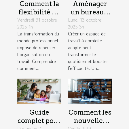
Comment la
Aménager
flexibilité du
un bureau à
Vendredi 31 octobre
travail
Lundi 13 octobre
domicile :
2025 1h
2025 3h
influence la
astuces pour
La transformation du
Créer un espace de
productivité
combiner
monde professionnel
travail à domicile
des équipes ?
confort et
impose de repenser
adapté peut
productivité
l’organisation du
transformer le
travail. Comprendre
quotidien et booster
comment...
l'efficacité. Un...
Guide
Comment les
complet pour
nouvelles
Dimanche 21
choisir une
Vendredi 19
technologies