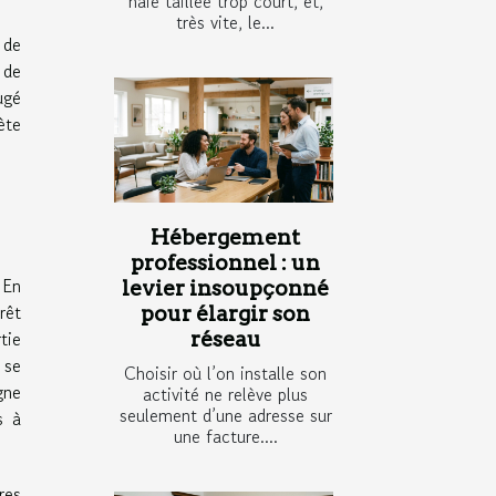
haie taillée trop court, et,
très vite, le...
 de
 de
ugé
ète
Hébergement
professionnel : un
 En
levier insoupçonné
rêt
pour élargir son
tie
réseau
 se
Choisir où l’on installe son
gne
activité ne relève plus
seulement d’une adresse sur
s à
une facture....
res