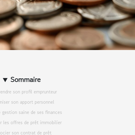
Sommaire
ndre son profil emprunteur
iser son apport personnel
 gestion saine de ses finances
 les offres de prêt immobilier
ocier son contrat de prêt