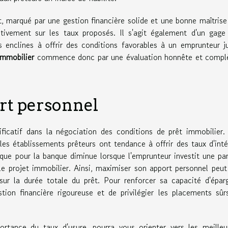
t, marqué par une gestion financière solide et une bonne maîtrise
ositivement sur les taux proposés. Il s'agit également d'un gage
s enclines à offrir des conditions favorables à un emprunteur j
immobilier
commence donc par une évaluation honnête et compl
rt personnel
nificatif dans la négociation des conditions de prêt immobilier.
les établissements prêteurs ont tendance à offrir des taux d'inté
risque pour la banque diminue lorsque l'emprunteur investit une par
le projet immobilier. Ainsi, maximiser son apport personnel peut
sur la durée totale du prêt. Pour renforcer sa capacité d'épar
tion financière rigoureuse et de privilégier les placements sûr
portance du taux d'usure, pourra vous orienter vers les meilleu