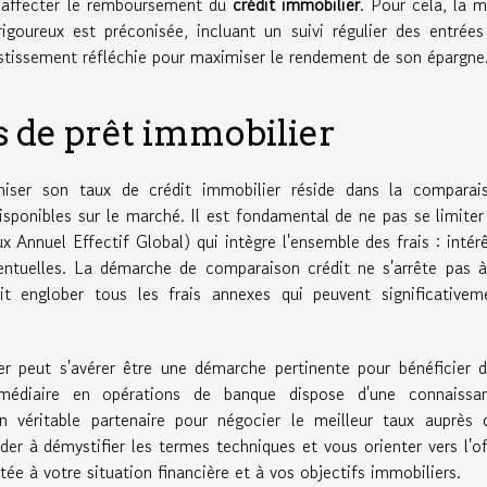
s affecter le remboursement du
crédit immobilier
. Pour cela, la m
igoureux est préconisée, incluant un suivi régulier des entrées
nvestissement réfléchie pour maximiser le rendement de son épargne
s de prêt immobilier
miser son taux de crédit immobilier réside dans la comparai
isponibles sur le marché. Il est fondamental de ne pas se limiter
Annuel Effectif Global) qui intègre l'ensemble des frais : intérê
ventuelles. La démarche de comparaison crédit ne s'arrête pas à
t englober tous les frais annexes qui peuvent significativem
er peut s'avérer être une démarche pertinente pour bénéficier d
médiaire en opérations de banque dispose d'une connaissa
 véritable partenaire pour négocier le meilleur taux auprès 
ider à démystifier les termes techniques et vous orienter vers l'of
ée à votre situation financière et à vos objectifs immobiliers.