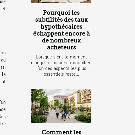
ise
 et
Pourquoi les
.
subtilités des taux
hypothécaires
échappent encore à
de nombreux
acheteurs
son
Lorsque vient le moment
 au
d’acquérir un bien immobilier,
ts,
l’un des aspects les plus
essentiels reste...
 la
ent
'un
nce
des
fre
Comment les