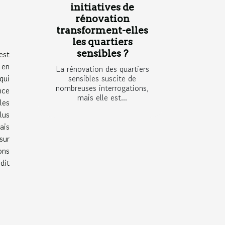
initiatives de
rénovation
transforment-elles
les quartiers
sensibles ?
est
 en
La rénovation des quartiers
qui
sensibles suscite de
nombreuses interrogations,
nce
mais elle est...
les
lus
ais
sur
ons
dit