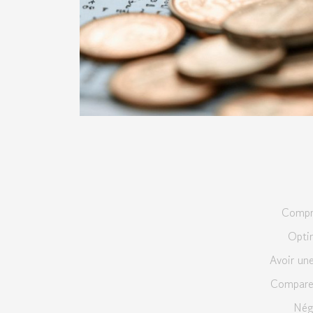
Compre
Optim
Avoir une
Comparer
Nég