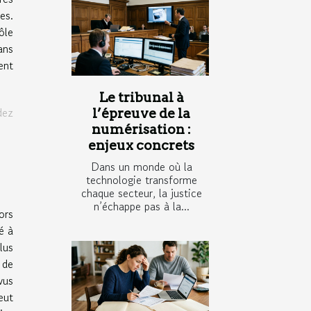
es.
ôle
ans
ent
Le tribunal à
dez
l’épreuve de la
numérisation :
enjeux concrets
Dans un monde où la
technologie transforme
chaque secteur, la justice
n’échappe pas à la...
ors
é à
lus
 de
vus
eut