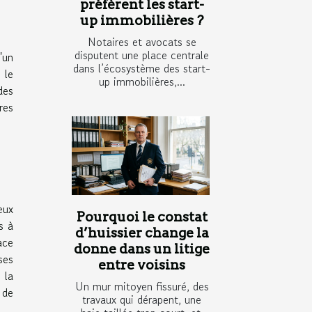
préfèrent les start-
up immobilières ?
Notaires et avocats se
disputent une place centrale
'un
dans l’écosystème des start-
 le
up immobilières,...
des
res
eux
Pourquoi le constat
s à
d’huissier change la
ace
donne dans un litige
ses
entre voisins
 la
Un mur mitoyen fissuré, des
 de
travaux qui dérapent, une