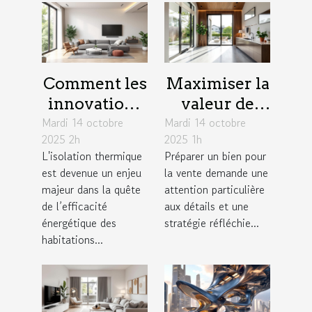
Comment les
Maximiser la
innovations
valeur de
Mardi 14 octobre
en matière
Mardi 14 octobre
votre bien
2025 2h
2025 1h
d'isolation
avant la
L'isolation thermique
Préparer un bien pour
impactent
vente :
est devenue un enjeu
la vente demande une
l'efficacité
stratégies
majeur dans la quête
attention particulière
énergétique
efficaces
de l’efficacité
aux détails et une
énergétique des
stratégie réfléchie...
des maisons
habitations...
?