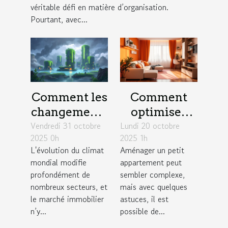
véritable défi en matière d’organisation.
Pourtant, avec...
Comment les
Comment
changements
optimiser
Vendredi 31 octobre
climatiques
Lundi 20 octobre
l'espace dans
2025 0h
2025 1h
influencent
un petit
L'évolution du climat
Aménager un petit
le marché
appartement
mondial modifie
appartement peut
immobilier ?
?
profondément de
sembler complexe,
nombreux secteurs, et
mais avec quelques
le marché immobilier
astuces, il est
n’y...
possible de...