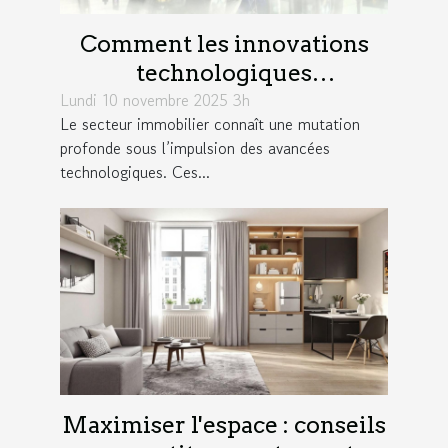
Comment les innovations
technologiques
transforment-elles le marché
Lundi 10 novembre 2025 3h
Le secteur immobilier connaît une mutation
immobilier ?
profonde sous l’impulsion des avancées
technologiques. Ces...
Maximiser l'espace : conseils