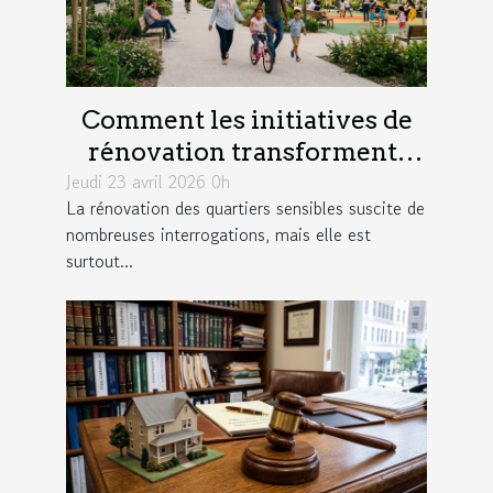
Comment les initiatives de
rénovation transforment-
Jeudi 23 avril 2026 0h
elles les quartiers sensibles ?
La rénovation des quartiers sensibles suscite de
nombreuses interrogations, mais elle est
surtout...