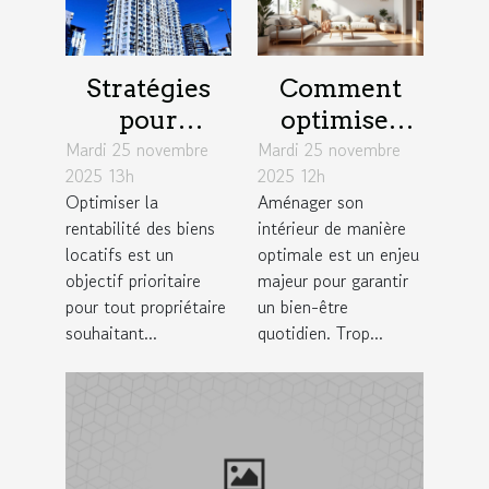
Stratégies
Comment
pour
optimiser
Mardi 25 novembre
augmenter la
Mardi 25 novembre
l'espace dans
2025 13h
2025 12h
rentabilité de
votre maison
Optimiser la
Aménager son
vos biens
pour un
rentabilité des biens
intérieur de manière
locatifs
confort
locatifs est un
optimale est un enjeu
maximal ?
objectif prioritaire
majeur pour garantir
pour tout propriétaire
un bien-être
souhaitant...
quotidien. Trop...