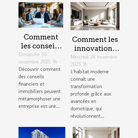
Comment
Comment les
les conseils
innovations
Dimanche 30
financiers et
Mercredi 26 novembre
en domotique
novembre 2025 1h
immobiliers
2025 1h
transforment-
Découvrir comment
L'habitat moderne
peuvent
elles l'habitat
des conseils
connaît une
transformer
moderne ?
financiers et
transformation
votre
immobiliers peuvent
profonde grâce aux
métamorphoser une
entreprise ?
avancées en
entreprise est une...
domotique, qui
révolutionnent...