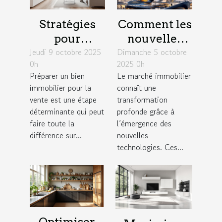
Stratégies
Comment les
pour
nouvelles
Jeudi 9 octobre 2025
augmenter la
Dimanche 5 octobre
technologies
0h
2025 0h
valeur de
influencent-
Préparer un bien
Le marché immobilier
votre bien
elles le
immobilier pour la
connaît une
avant la
marché
vente est une étape
transformation
vente
immobilier ?
déterminante qui peut
profonde grâce à
faire toute la
l’émergence des
différence sur...
nouvelles
technologies. Ces...