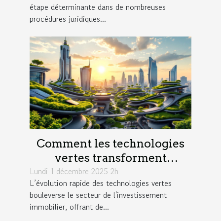
étape déterminante dans de nombreuses
procédures juridiques...
Comment les technologies
vertes transforment
Lundi 1 décembre 2025 2h
l'investissement immobilier
L’évolution rapide des technologies vertes
?
bouleverse le secteur de l'investissement
immobilier, offrant de...